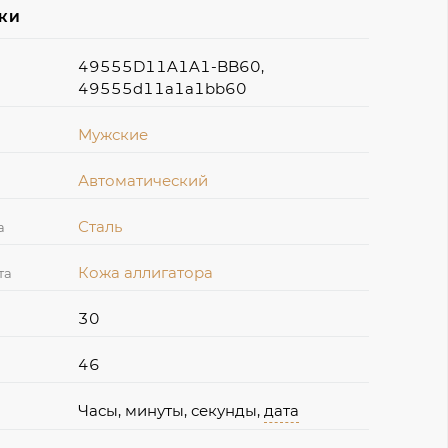
ИКИ
49555D11A1A1-BB60,
49555d11a1a1bb60
Мужские
Автоматический
Сталь
а
Кожа аллигатора
та
30
46
Часы, минуты, секунды,
дата