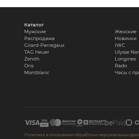
Каталог
Мужские
Женские
Распродажа
Новинки
Girard-Perregaux
IWC
TAG Heuer
Ulysse Na
Zenith
Longines
Oris
Rado
Montblanc
Часы с п
Политика в отношении обработки персональных дан