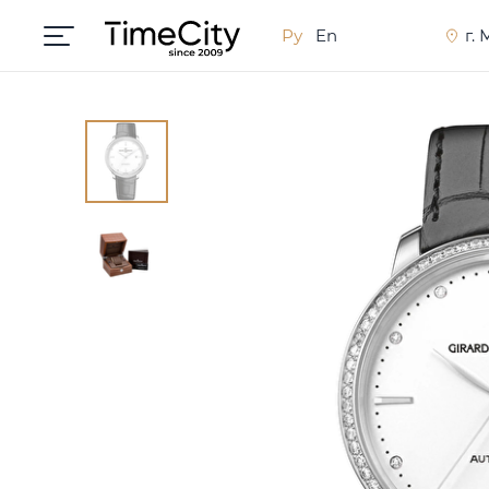
Ру
En
г.