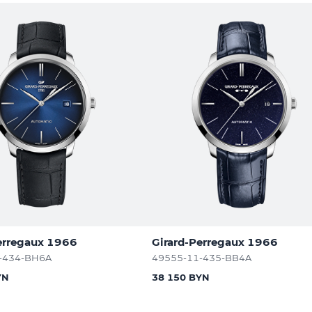
erregaux 1966
Girard-Perregaux 1966
-434-BH6A
49555-11-435-BB4A
YN
38 150 BYN