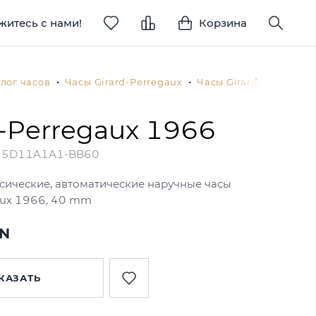
житесь с нами!
Корзина
лог часов
Часы Girard-Perregaux
Часы Girard-Perregau
d-Perregaux 1966
55D11A1A1-BB60
сические, автоматические наручные часы
aux 1966, 40 mm
YN
КАЗАТЬ