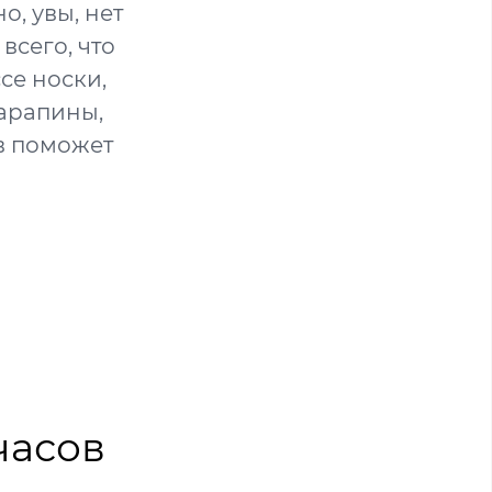
о, увы, нет
всего, что
се носки,
царапины,
в поможет
часов