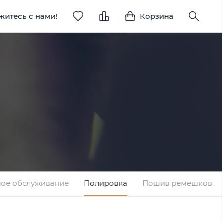
житесь с нами!
Корзина
ное обслуживание
Полировка
Пошив ремешков