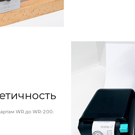
етичность
ндартам WR до WR-200.