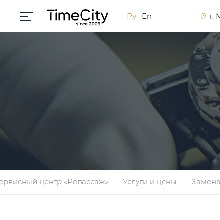
Ру
En
г.
ервисный центр «Репассаж»
Услуги и цены
Замена