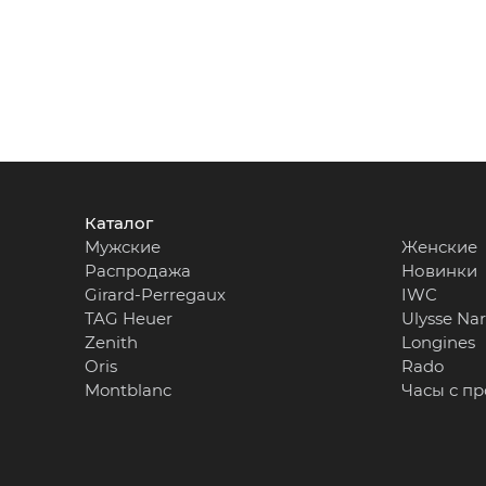
Каталог
Мужские
Женские
Распродажа
Новинки
Girard-Perregaux
IWC
TAG Heuer
Ulysse Na
Zenith
Longines
Oris
Rado
Montblanc
Часы с п