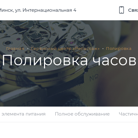
 Минск, ул. Интернациональная 4
Свя
Главная
Сервисный центр «Репассаж»
Полировка
Полировка часов
 элемента питания
Полное обслуживание
Частич