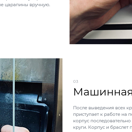
ые царапины вручную.
03
Машинная
После выведения всех к
приступает к работе на
корпус последовательно
круги. Корпус и браслет