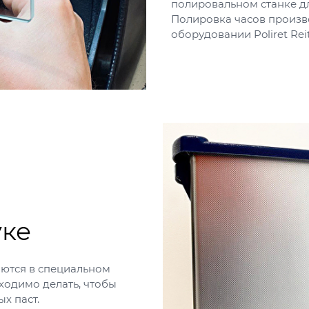
полировальном станке дл
Полировка часов произ
оборудовании Poliret Reit
уке
ются в специальном
бходимо делать, чтобы
х паст.