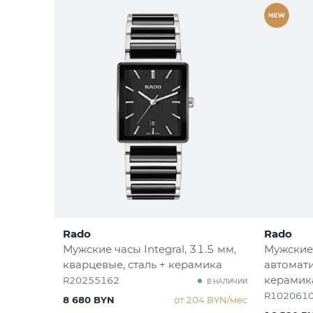
Rado
Rado
Мужские часы Integral
, 31.5 мм,
Мужские
кварцевые, сталь + керамика
автомати
керамик
R20255162
В НАЛИЧИИ
R102061
8 680 BYN
от 204 BYN/мес