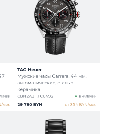
TAG Heuer
 37
Мужские часы Carrera
, 44 мм,
автоматические, сталь +
керамика
CBN2A1F.FC6492
АЛИЧИИ
В НАЛИЧИИ
N/мес
29 790 BYN
от 354 BYN/мес