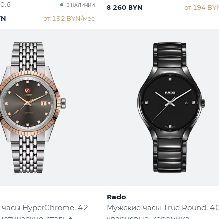
50.6
В НАЛИЧИИ
8 260 BYN
от 194 BY
YN
от 192 BYN/мес
Rado
 часы HyperChrome
, 42
Мужские часы True Round
, 4
матические, сталь +
кварцевые, керамика