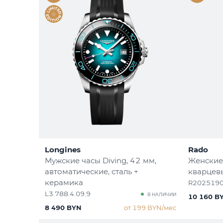
Longines
Rado
Мужские часы Diving
, 42 мм,
Женские 
автоматические, сталь +
кварцевы
керамика
R202519
L3.788.4.09.9
В НАЛИЧИИ
10 160 B
8 490 BYN
от 199 BYN/мес