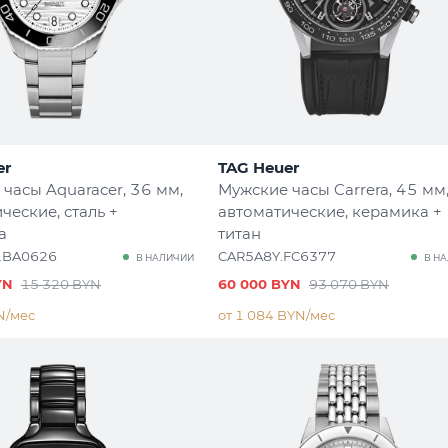
er
TAG Heuer
 часы Aquaracer
, 36 мм,
Мужские часы Carrera
, 45 мм
ческие, сталь +
автоматические, керамика +
а
титан
.BA0626
CAR5A8Y.FC6377
В НАЛИЧИИ
В Н
YN
15 320 BYN
60 000 BYN
93 070 BYN
N/мес
от 1 084 BYN/мес