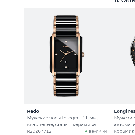
16 520 B
Rado
Longine
Мужские часы Integral
, 31 мм,
Мужские 
кварцевые, сталь + керамика
автомати
керамик
R20207712
В НАЛИЧИИ