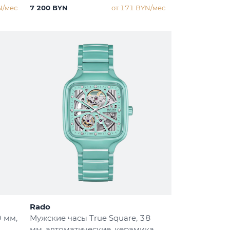
N/мес
7 200 BYN
от 171 BYN/мес
Rado
0 мм,
Мужские часы True Square
, 38
мм, автоматические, керамика