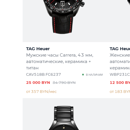
TAG Heuer
TAG Heu
Мужские часы Carrera
, 43 мм,
Женские
автоматические, керамика +
автомати
титан
керамик
CAV518B.FC6237
WBP231C
В НАЛИЧИИ
25 000 BYN
34 790 BYN
12 500 B
от 357 BYN/мес
от 183 BY