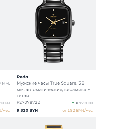
Rado
0 мм,
Мужские часы True Square
, 38
мм, автоматические, керамика +
титан
R27078722
АЛИЧИИ
В НАЛИЧИИ
N/мес
9 320 BYN
от 192 BYN/мес