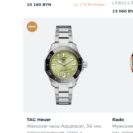
L3.812.4.
10 160 BYN
от 179 BYN/мес
13 060 B
TAG Heuer
Rado
Женские часы Aquaracer
, 36 мм,
Мужские
автоматические, сталь +
мм, авто