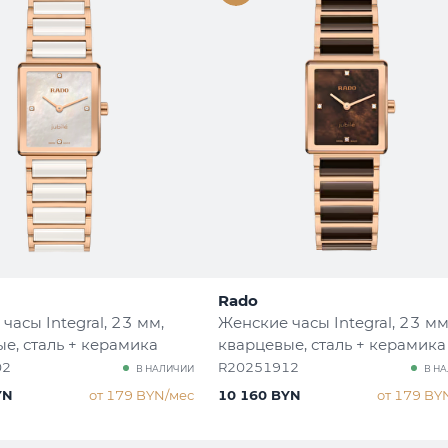
Rado
часы Integral
, 23 мм,
Женские часы Integral
, 23 мм
е, сталь + керамика
кварцевые, сталь + керамика
02
R20251912
В НАЛИЧИИ
В Н
YN
от 179 BYN/мес
10 160 BYN
от 179 BY