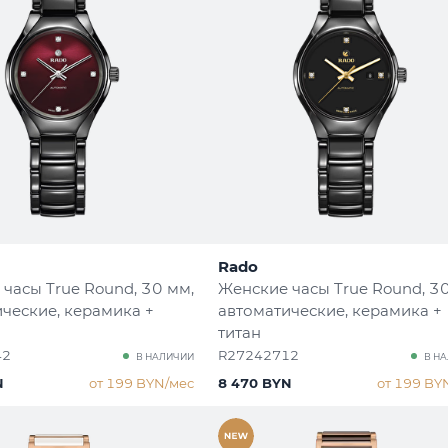
Rado
 часы True Round
, 30 мм,
Женские часы True Round
, 3
ческие, керамика +
автоматические, керамика +
титан
42
R27242712
В НАЛИЧИИ
В Н
N
от 199 BYN/мес
8 470 BYN
от 199 BY