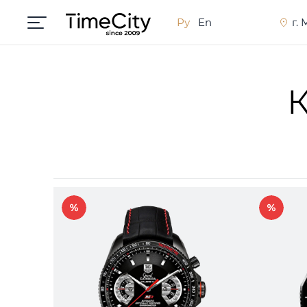
Ру
En
г.