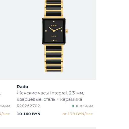
Rado
,
Женские часы Integral
, 23 мм,
кварцевые, сталь + керамика
R20252702
АЛИЧИИ
В НАЛИЧИИ
N/мес
10 160 BYN
от 179 BYN/мес