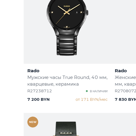
Rado
Rado
Мужские часы True Round
, 40 мм,
Женские 
кварцевые, керамика
мм, квар
R27238712
R270807
В НАЛИЧИИ
7 200 BYN
от 171 BYN/мес
7 830 BY