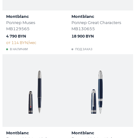
Montblanc
Montblanc
Роллер Muses
Роллер Great Characters
MB129565
MB130655
4 790 BYN
18 900 BYN
от 114 BYN/мес
В НАЛИЧИИ
ПОД ЗАКАЗ
Montblanc
Montblanc