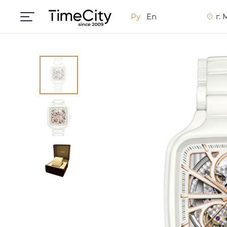
Ру
En
г.