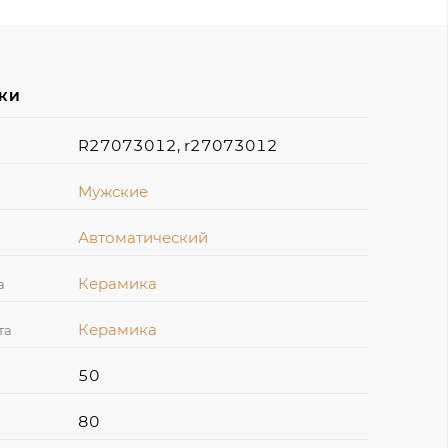
ИКИ
R27073012, r27073012
Мужские
Автоматический
Керамика
а
Керамика
та
50
80