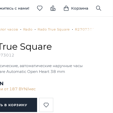
житесь с нами!
Корзина
лог часов
Rado
Rado True Square
R27073012 (r27073
True Square
073012
сические, автоматические наручные часы
are Automatic Open Heart 38 mm
YN
ми от 187 BYN/мес
Ь В КОРЗИНУ