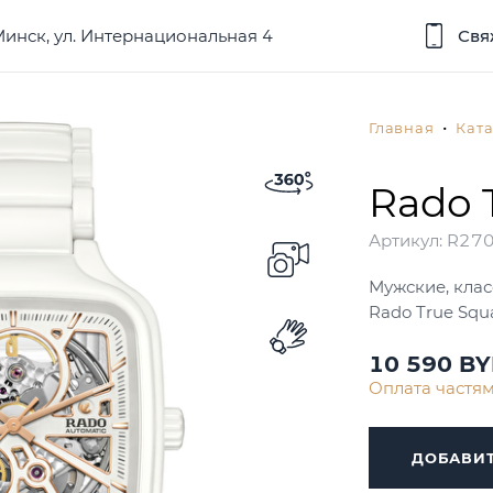
 Минск, ул. Интернациональная 4
Свя
Главная
Ката
Rado 
Артикул:
R27
Мужские, клас
Rado True Squ
10 590 B
Оплата частя
ДОБАВИТ