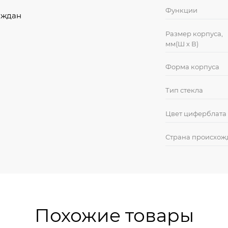
Функции
аждан
Размер корпуса,
мм(Ш х В)
Форма корпуса
Тип стекла
Цвет циферблата
Страна происхож
Похожие товары