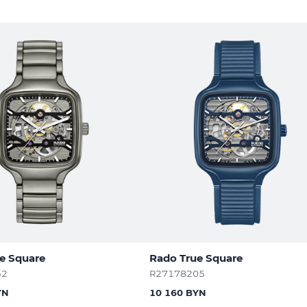
e Square
Rado True Square
52
R27178205
YN
10 160 BYN