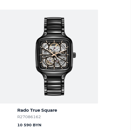
Rado True Square
R27086162
10 590 BYN