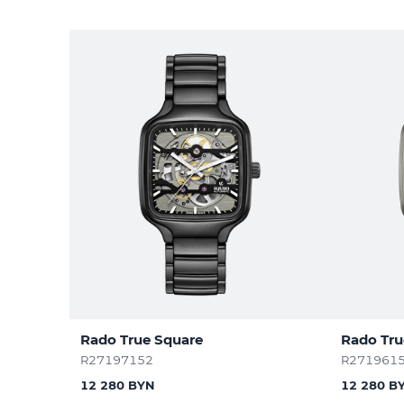
Rado True Square
Rado Tru
R27197152
R271961
12 280 BYN
12 280 B