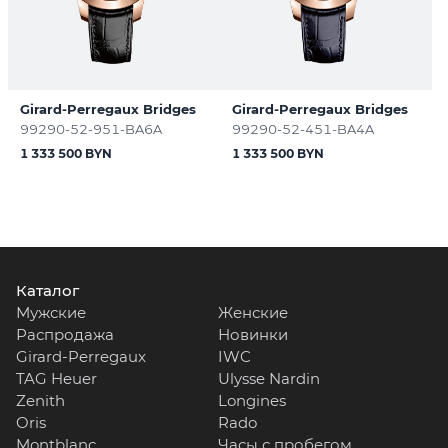
Girard-Perregaux Bridges
Girard-Perregaux Bridges
99290-52-951-BA6A
99290-52-451-BA4A
1 333 500 BYN
1 333 500 BYN
Каталог
Мужские
Женские
Распродажа
Новинки
Girard-Perregaux
IWC
TAG Heuer
Ulysse Nardin
Zenith
Longines
Oris
Rado
Montblanc
Часы с пробегом