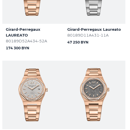
Girard-Perregaux
Girard-Perregaux Laureato
LAUREATO
80189D11A431-11A
80189D52A434-52A
47 250 BYN
174 300 BYN