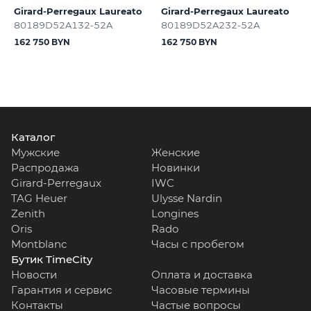
Girard-Perregaux Laureato
Girard-Perregaux Laureato
80189D52A132-52A
80189D52A232-52A
162 750 BYN
162 750 BYN
Каталог
Мужские
Женские
Распродажа
Новинки
Girard-Perregaux
IWC
TAG Heuer
Ulysse Nardin
Zenith
Longines
Oris
Rado
Montblanc
Часы с пробегом
Бутик TimeCity
Новости
Оплата и доставка
Гарантия и сервис
Часовые термины
Контакты
Частые вопросы