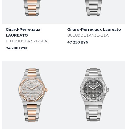
Girard-Perregaux
Girard-Perregaux Laureato
LAUREATO
80189D11A431-11A
80189D56A331-56A
47 250 BYN
74 200 BYN