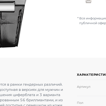
Вся информация
публичной офер
ХАРАКТЕРИСТ
тся в рамки гендерных различий.
Артикул
доступная в версиях для мужчин и
шения циферблата и 3 варианта
стированным 56 бриллиантами, и из
Пол
сий доступна с ремешком из кожи