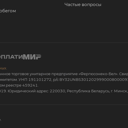
Частые вопросы
робегом
ных.
анное торговое унитарное предприятие «Фергюсонеко-Бел». Сви
 комитетом. УНП 191101272, р/с BY32UNBS301202999000800009
ом реестре 459241.
19. Юридический адрес: 220030, Республика Беларусь, г. Минск, 
.