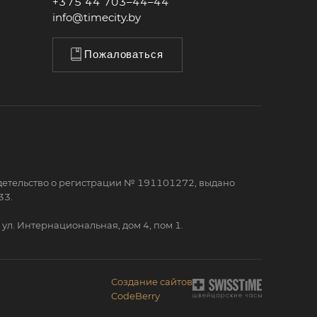
+375 44 703–44–44
info@timecity.by
Пожаловаться
детельство о регистрации № 191101272, выдано
33.
ул. Интернациональная, дом 4, пом 1.
Создание сайтов
CodeBerry