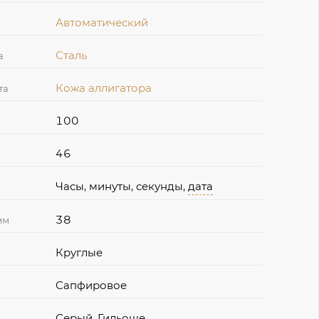
Автоматический
Сталь
а
Кожа аллигатора
та
100
46
Часы, минуты, секунды,
дата
38
мм
Круглые
Сапфировое
Серый, Гильоше