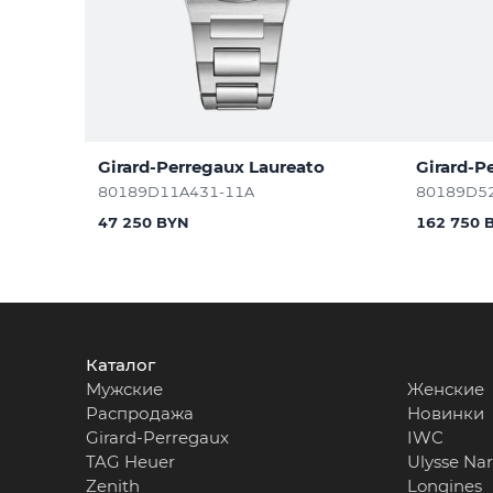
Girard-Perregaux Laureato
Girard-P
80189D11A431-11A
80189D5
47 250 BYN
162 750 
Каталог
Мужские
Женские
Распродажа
Новинки
Girard-Perregaux
IWC
TAG Heuer
Ulysse Na
Zenith
Longines