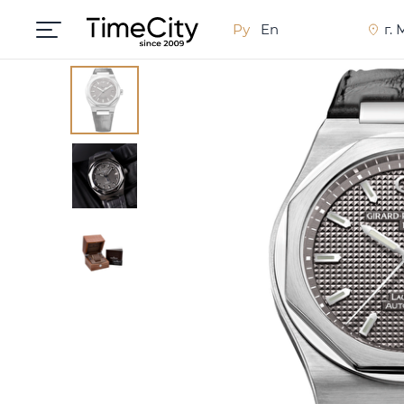
Ру
En
г.