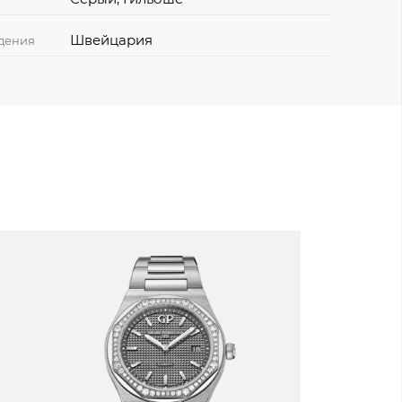
Швейцария
дения