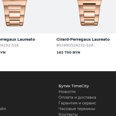
erregaux Laureato
Girard-Perregaux Laureato
2A132-52A
80189D52A232-52A
BYN
162 750 BYN
Бутик TimeCity
Новости
Оплата и доставка
Гарантия и сервис
rdin
Часовые термины
Контакты