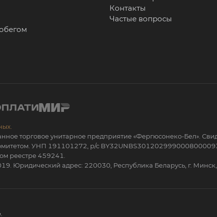
Контакты
Частые вопросы
робегом
ных.
анное торговое унитарное предприятие «Фергюсонеко-Бел». Сви
 комитетом. УНП 191101272, р/с BY32UNBS301202999000800009
ом реестре 459241.
19. Юридический адрес: 220030, Республика Беларусь, г. Минск, 
.