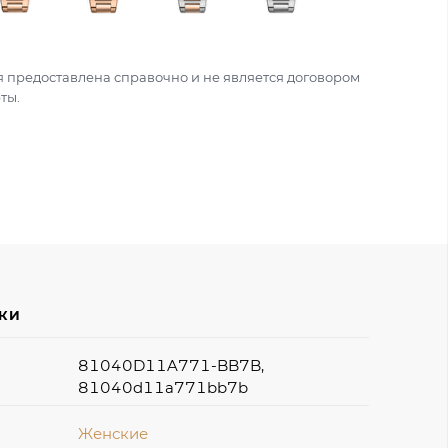
 предоставлена справочно и не является договором
ты.
ИКИ
81040D11A771-BB7B,
81040d11a771bb7b
Женские