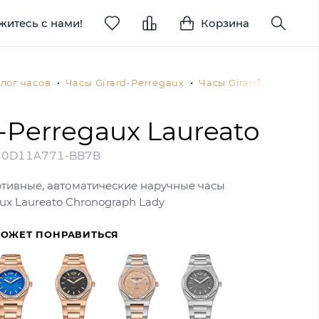
житесь с нами!
Корзина
лог часов
Часы Girard-Perregaux
Часы Girard-Perregau
d-Perregaux Laureato
40D11A771-BB7B
ртивные, автоматические наручные часы
aux Laureato Chronograph Lady
МОЖЕТ ПОНРАВИТЬСЯ