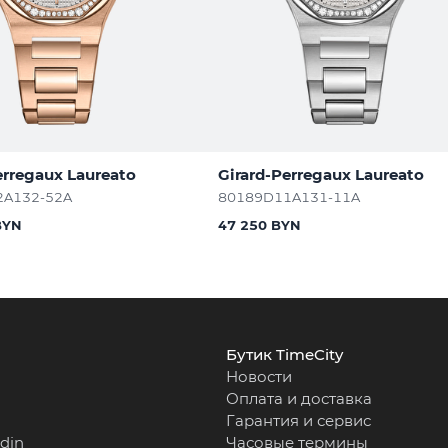
erregaux Laureato
Girard-Perregaux Laureato
2A132-52A
80189D11A131-11A
BYN
47 250 BYN
Бутик TimeCity
Новости
Оплата и доставка
Гарантия и сервис
rdin
Часовые термины