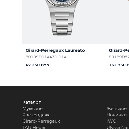
Girard-Perregaux Laureato
Girard-P
80189D11A431-11A
80189D5
47 250 BYN
162 750 
Каталог
Мужские
Женские
Распродажа
Новинки
Girard-Perregaux
IWC
TAG Heuer
Ulysse Na