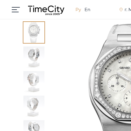
Ру
En
г.