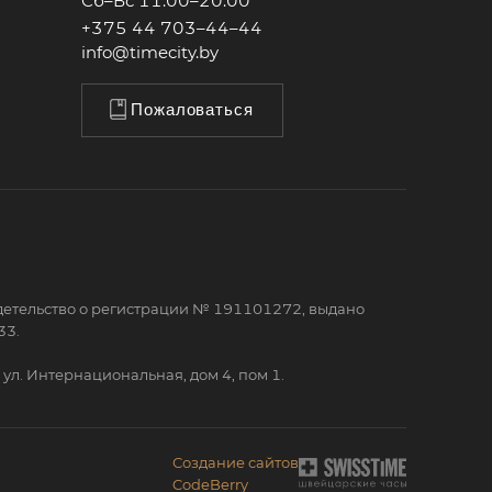
Сб–Вс 11:00–20:00
+375 44 703–44–44
info@timecity.by
Пожаловаться
детельство о регистрации № 191101272, выдано
33.
ул. Интернациональная, дом 4, пом 1.
Создание сайтов
CodeBerry