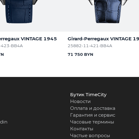
erregaux VINTAGE 1945
Girard-Perregaux VINTAGE 1
-423-BB4A
25882-11-421-BB4A
YN
71 750 BYN
Бутик TimeCity
Новости
Оплата и доставка
Гарантия и сервис
rdin
Часовые термины
Контакты
Частые вопросы