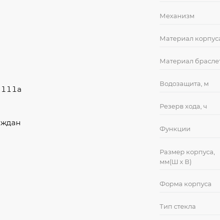
Механизм
Материал корпус
Материал брасле
Водозащита, м
2111a
Резерв хода, ч
аждан
Функции
Размер корпуса,
мм(Ш х В)
Форма корпуса
Тип стекла