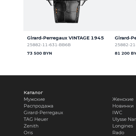
Girard-Perregaux VINTAGE 1945
Girard-P
25882-11-631-BB6B
25882-21
73 500 BYN
81 200 B
Каталог
Мужские
Женские
Распродажа
Новинки
Girard-Perregaux
IWC
TAG Heuer
Ulysse Na
Zenith
Longines
Oris
Rado