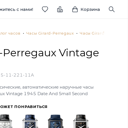
житесь с нами!
Корзина
лог часов
Часы Girard-Perregaux
Часы Girard-Perregau
d-Perregaux Vintage
5-11-221-11A
сические, автоматические наручные часы
aux Vintage 1945 Date And Small Second
МОЖЕТ ПОНРАВИТЬСЯ