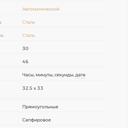
Автоматический
Сталь
а
Сталь
та
30
46
Часы, минуты, секунды,
дата
32.5 x 33
Прямоугольные
Сапфировое