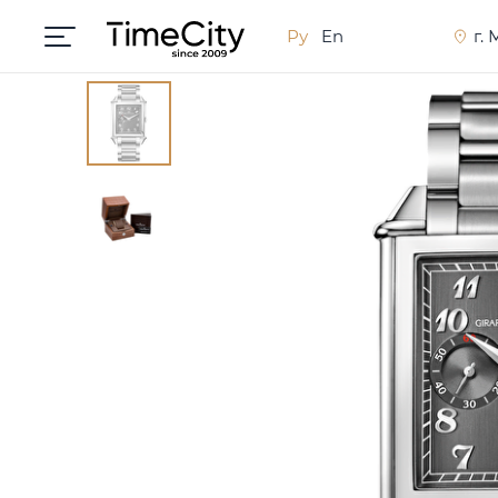
Ру
En
г.