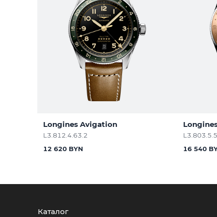
Longines Avigation
Longines
L3.812.4.63.2
L3.803.5.
12 620 BYN
16 540 B
Каталог