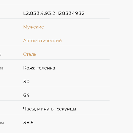
L2.833.4.93.2, l28334932
Мужские
Автоматический
Сталь
а
Кожа теленка
та
30
64
Часы, минуты, секунды
38.5
мм