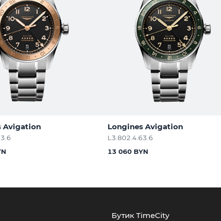
 Avigation
Longines Avigation
53.6
L3.802.4.63.6
YN
13 060 BYN
Бутик TimeCity