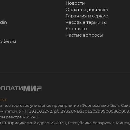
Новости
Оплата и доставка
Гарантия и сервис
rdin
Часовые термины
Контакты
Частые вопросы
робегом
ных.
анное торговое унитарное предприятие «Фергюсонеко-Бел». Сви
 комитетом. УНП 191101272, р/с BY32UNBS301202999000800009
ом реестре 459241.
19. Юридический адрес: 220030, Республика Беларусь, г. Минск, 