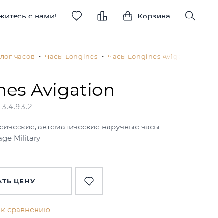
житесь с нами!
Корзина
лог часов
Часы Longines
Часы Longines Avigation
L2.
nes Avigation
3.4.93.2
сические, автоматические наручные часы
age Military
АТЬ ЦЕНУ
 к сравнению