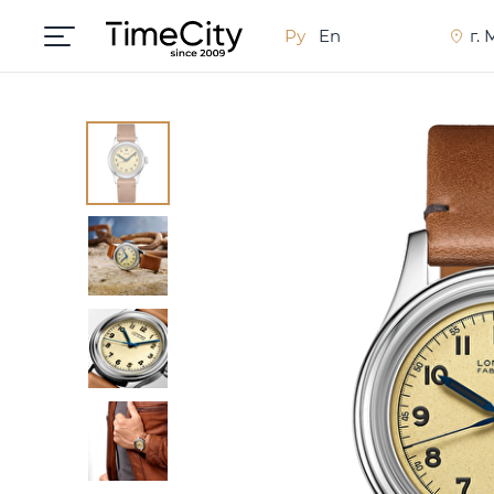
Ру
En
г.