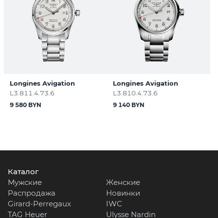
Longines Avigation
Longines Avigation
L3.811.4.73.6
L3.810.4.73.6
9 580 BYN
9 140 BYN
Каталог
Мужские
Женские
Распродажа
Новинки
Girard-Perregaux
IWC
TAG Heuer
Ulysse Nardin