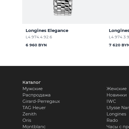
Longines Elegance
Longines
L4.974.4.92.6
L4.974.3.
6 960 BYN
7 620 BY
Каталог
Мужские
Женские
Распродажа
Новинки
Girard-Perregaux
IWC
TAG Heuer
Ulysse Na
Zenith
Longines
Oris
Rado
Montblanc
Часы с п