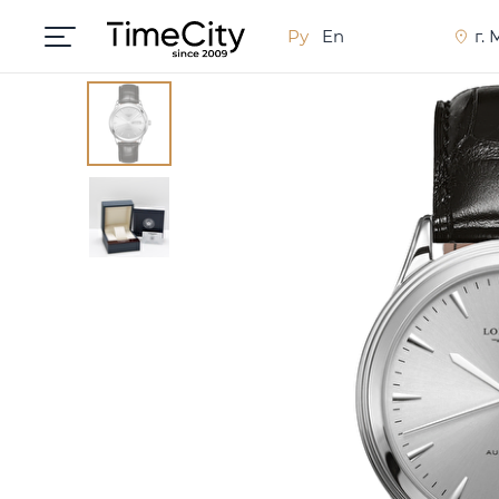
Ру
En
г.