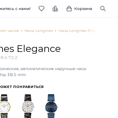
житесь с нами!
Корзина
лог часов
Часы Longines
Часы Longines Elegance
L4.
nes Elegance
9.4.72.2
сические, автоматические наручные часы
ship 38.5 mm
МОЖЕТ ПОНРАВИТЬСЯ