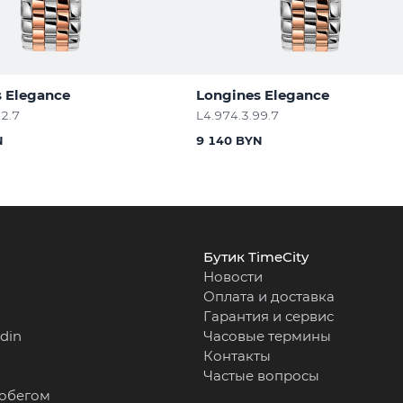
 Elegance
Longines Elegance
92.7
L4.974.3.99.7
N
9 140 BYN
Бутик TimeCity
Новости
Оплата и доставка
Гарантия и сервис
rdin
Часовые термины
Контакты
Частые вопросы
робегом