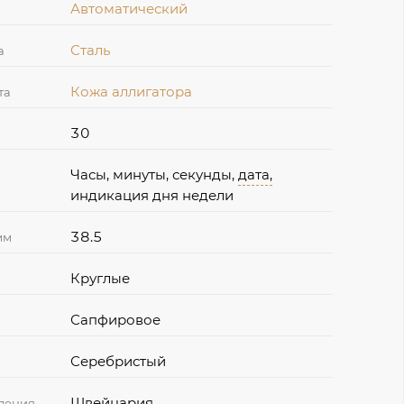
Автоматический
Сталь
а
Кожа аллигатора
та
30
Часы, минуты, секунды,
дата,
индикация дня недели
38.5
мм
Круглые
Сапфировое
Серебристый
Швейцария
дения