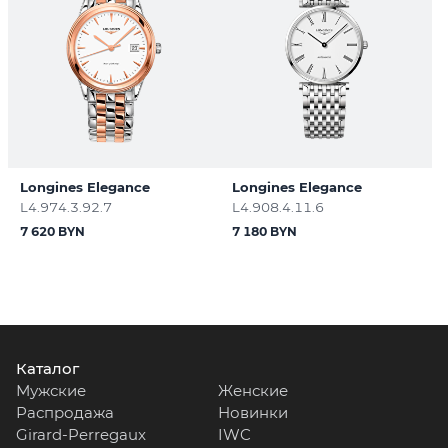
Longines Elegance
Longines Elegance
L4.974.3.92.7
L4.908.4.11.6
7 620 BYN
7 180 BYN
Каталог
Мужские
Женские
Распродажа
Новинки
Girard-Perregaux
IWC