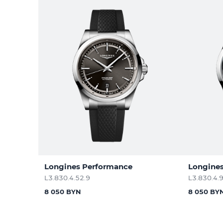
Longines Performance
Longine
L3.830.4.52.9
L3.830.4.
8 050 BYN
8 050 BY