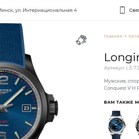
 Минск, ул. Интернациональная 4
Свя
Главная
Ката
Longi
Артикул:
L3.72
Мужские, спор
Conquest V H
ВАМ ТАКЖЕ 