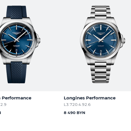
s Performance
Longines Performance
92.9
L3.720.4.92.6
N
8 490 BYN