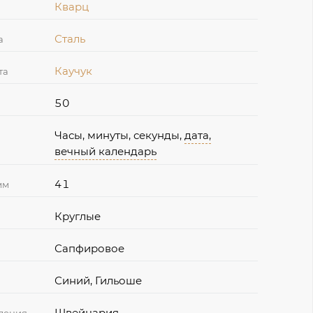
Кварц
Сталь
а
Каучук
та
50
Часы, минуты, секунды,
дата,
вечный календарь
41
мм
Круглые
Сапфировое
Синий, Гильоше
Швейцария
дения