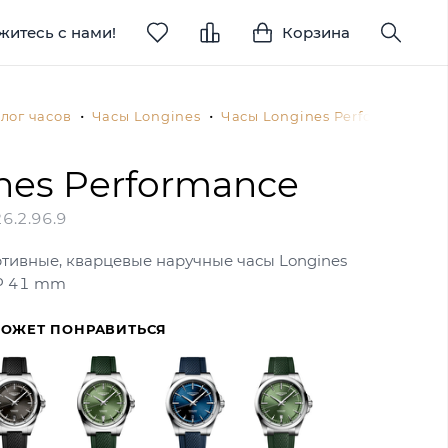
житесь с нами!
Корзина
лог часов
Часы Longines
Часы Longines Performance
nes Performance
6.2.96.9
тивные, кварцевые наручные часы Longines
 P 41 mm
МОЖЕТ ПОНРАВИТЬСЯ