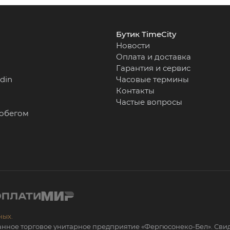
Бутик TimeCity
Новости
Оплата и доставка
Гарантия и сервис
rdin
Часовые термины
Контакты
Частые вопросы
робегом
ных.
анное торговое унитарное предприятие «Фергюсонеко-Бел». Сви