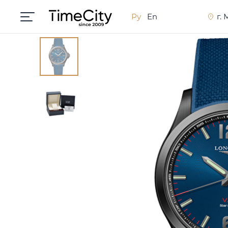
Ру
En
г.