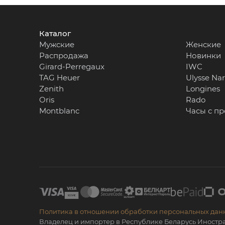
Каталог
Мужские
Женские
Распродажа
Новинки
Girard-Perregaux
IWC
TAG Heuer
Ulysse Na
Zenith
Longines
Oris
Rado
Montblanc
Часы с п
Политика в отношении обработки персональных дан
Владелец и импортер в Республике Беларусь Иностр