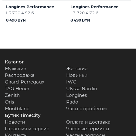
Longines Performance
Longines Performance
L3.720.4.92.6
L3.720.4.72.6
8 490 BYN
8 490 BYN
Каталог
Мужские
Женские
Распродажа
Новинки
Girard-Perregaux
IWC
TAG Heuer
Ulysse Nardin
Zenith
Longines
Oris
Rado
Montblanc
Часы с пробегом
Бутик TimeCity
Новости
Оплата и доставка
Гарантия и сервис
Часовые термины
Контакты
Частые вопросы