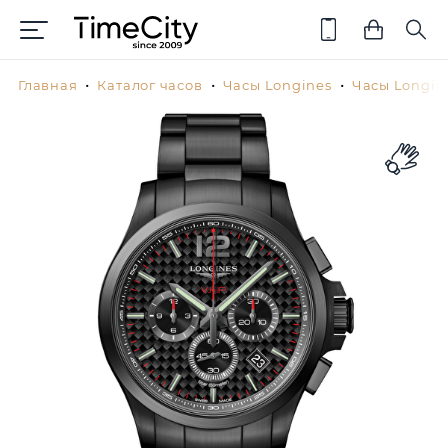
Главная
Каталог часов
Часы Longines
Часы Longin