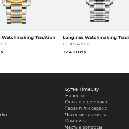
 Watchmaking Tradition
Longines Watchmaking Tradi
97.7
L2.909.4.57.6
YN
12 410 BYN
Бутик TimeCity
Новости
Оплата и доставка
Гарантия и сервис
rdin
Часовые термины
Контакты
Частые вопросы