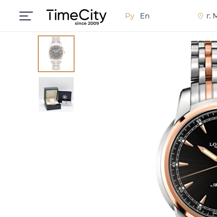
Ру
En
г.