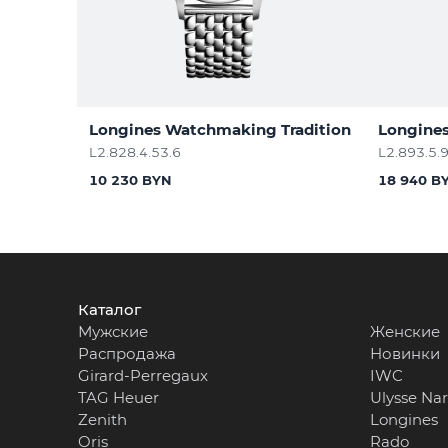
Longines Watchmaking Tradition
Longines
L2.828.4.53.6
L2.893.5.
10 230 BYN
18 940 B
Каталог
Мужские
Женские
Распродажа
Новинки
Girard-Perregaux
IWC
TAG Heuer
Ulysse Na
Zenith
Longines
Oris
Rado