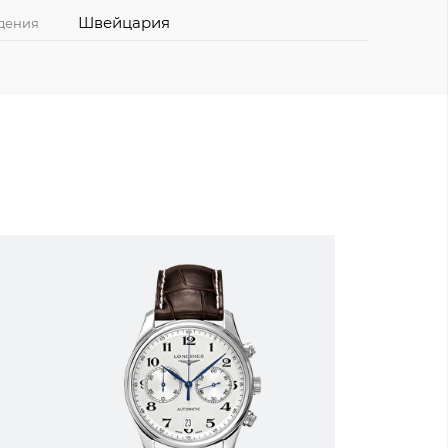
Швейцария
дения