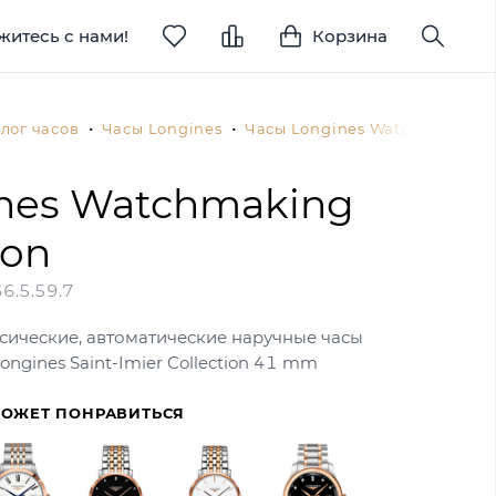
житесь с нами!
Корзина
лог часов
Часы Longines
Часы Longines Watchmaking T
nes Watchmaking
ion
6.5.59.7
сические, автоматические наручные часы
ongines Saint-Imier Collection 41 mm
МОЖЕТ ПОНРАВИТЬСЯ