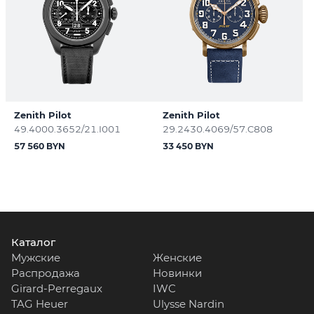
Zenith Pilot
Zenith Pilot
49.4000.3652/21.I001
29.2430.4069/57.C808
57 560 BYN
33 450 BYN
Каталог
Мужские
Женские
Распродажа
Новинки
Girard-Perregaux
IWC
TAG Heuer
Ulysse Nardin