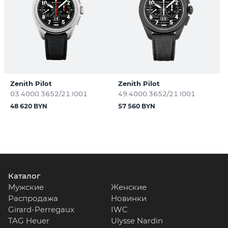
Zenith Pilot
Zenith Pilot
03.4000.3652/21.I001
49.4000.3652/21.I001
48 620 BYN
57 560 BYN
Каталог
Мужские
Женские
Распродажа
Новинки
Girard-Perregaux
IWC
TAG Heuer
Ulysse Nardin