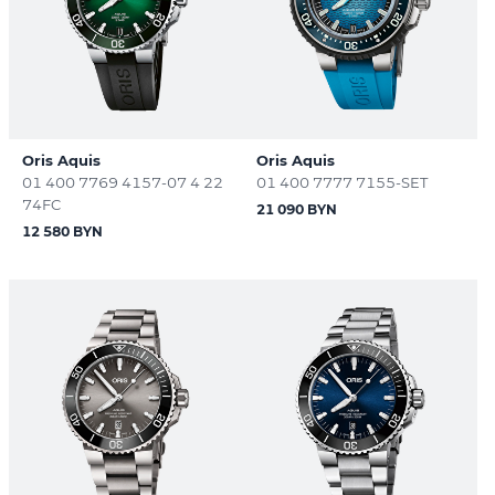
Oris Aquis
Oris Aquis
01 400 7769 4157-07 4 22
01 400 7777 7155-SET
74FC
21 090 BYN
12 580 BYN