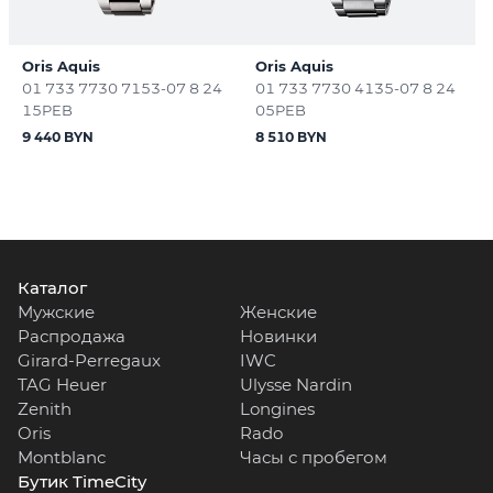
Oris Aquis
Oris Aquis
01 733 7730 7153-07 8 24
01 733 7730 4135-07 8 24
15PEB
05PEB
9 440 BYN
8 510 BYN
Каталог
Мужские
Женские
Распродажа
Новинки
Girard-Perregaux
IWC
TAG Heuer
Ulysse Nardin
Zenith
Longines
Oris
Rado
Montblanc
Часы с пробегом
Бутик TimeCity