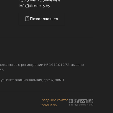
+375 44 703–44–44
info@timecity.by
Пожаловаться
детельство о регистрации № 191101272, выдано
33.
ул. Интернациональная, дом 4, пом 1.
Создание сайтов
CodeBerry