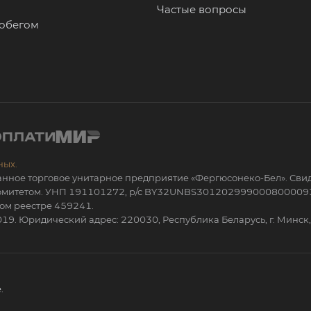
Частые вопросы
робегом
ных.
анное торговое унитарное предприятие «Фергюсонеко-Бел». Сви
 комитетом. УНП 191101272, р/с BY32UNBS301202999000800009
ом реестре 459241.
19. Юридический адрес: 220030, Республика Беларусь, г. Минск, 
.