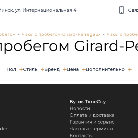
 Минск, ул. Интернациональная 4
Свя
робегом
Часы с пробегом Girard-Perregaux
Часы с пробе
пробегом Girard-P
Пол
Стиль
Бренд
Цена
Дополнительно
Бутик TimeCity
Новости
Оплата и доставка
Гарантия и сервис
rdin
Часовые термины
Контакты