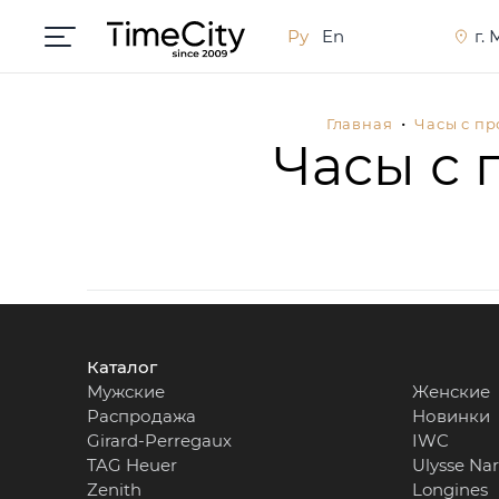
Ру
En
г.
Главная
Часы с п
Часы с 
Каталог
Мужские
Женские
Распродажа
Новинки
Girard-Perregaux
IWC
TAG Heuer
Ulysse Na
Zenith
Longines