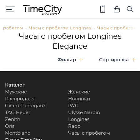
 пробегом
Часы с пробегом Longines
Часы с пробегом 
Часы с пробегом Longines
Elegance
Фильтр
Сортировка
Каталог
Мужские
Женские
Распродажа
Новинки
Girard-Perregaux
IWC
TAG Heuer
Ulysse Nardin
Zenith
Longines
Oris
Rado
Montblanc
Часы с пробегом
Бутик TimeCity