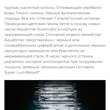
Крутые скалистые склоны. Отливающие серебром
воды Тихого океана. Черные вулканические
породы. Все это отличает Галапагосские острова.
Природная цветовая гамма легла в основу новых
часов Aquatimer Automatic в корпусе из
нержавеющей стали. Основная модель семейства
Aquatimer представлена с черным или
посеребренным циферблатом и дополнена черным
каучуковым ремешком или браслетом из
нержавеющей стали. В часах черного оттенка
указатели, которые используются при погружении,
покрыты зеленым люминесцентным составом
Super-LumiNova®*.