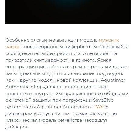
Особенно элегантно выглядит модель
мужских
часов
с посеребренным циферблатом. Светящийся
слой здесь не такой яркий, но это не влияет на
показатели считываемости в темноте. Ясная
конструкция циферблата с тремя стрелками делает
часы идеальными для использования под водой.
Как и другие модели новой коллекции, Aquatimer
Automatic оборудованы инновационными,
внешним и внутренним, вращающимися ободками
с системой защиты при погружении SaveDive
system. Часы Aquatimer Automatic от
IWC
с
диаметром корпуса 42 мм – самая аккуратная
классическая модель семейства часов для
дайверов.