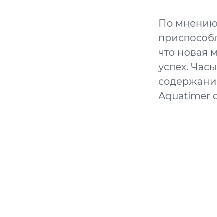
По мнению 
приспособл
что новая 
успех. Час
содержание
Aquatimer 