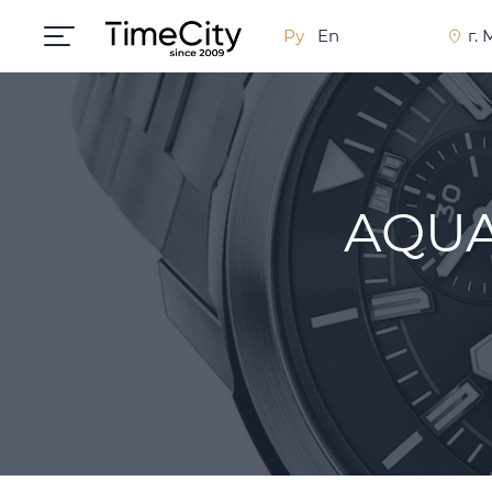
Ру
En
г.
AQU