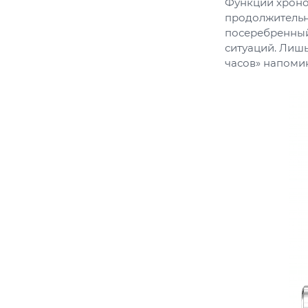
Функции хроно
продолжительн
посеребренны
ситуаций. Лишь
часов» напоми