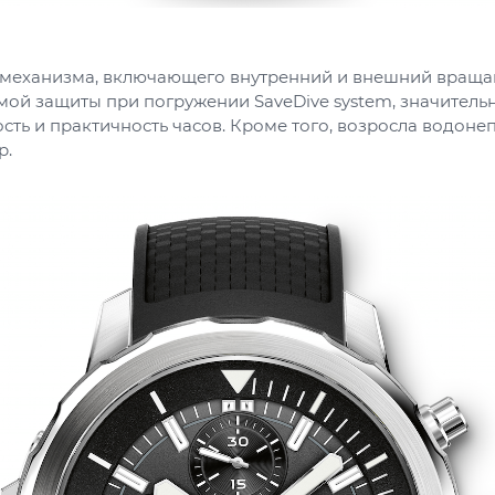
о механизма, включающего внутренний и внешний вращ
мой защиты при погружении SaveDive system, значитель
сть и практичность часов. Кроме того, возросла водон
р.