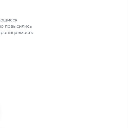
ающиеся
но повысились
епроницаемость