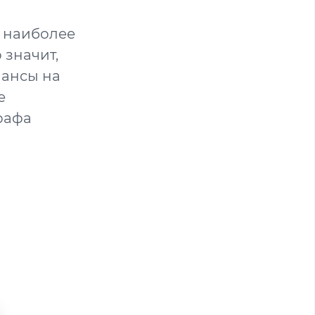
о наиболее
 значит,
шансы на
е
рафа