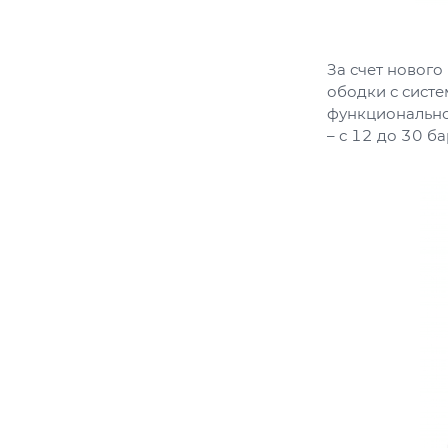
За счет новог
ободки с систе
функционально
– с 12 до 30 ба