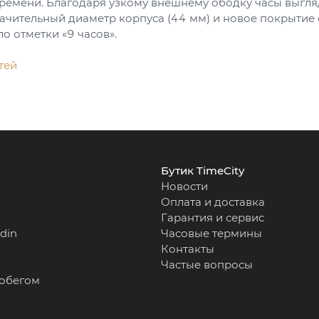
ремени. Благодаря узкому внешнему ободку часы выгляд
начительный диаметр корпуса (44 мм) и новое покрытие
о отметки «9 часов».
тей
Бутик TimeCity
Новости
Оплата и доставка
Гарантия и сервис
rdin
Часовые термины
Контакты
Частые вопросы
робегом