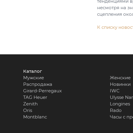
тенденциями в
несмотря на з
сцепления окол
К списку новос
Каталог
Мужские
Женские
Распродажа
Новинки
Girard-Perregaux
IWC
TAG Heuer
Ulysse Na
Zenith
Longines
Oris
Rado
Montblanc
Часы с п