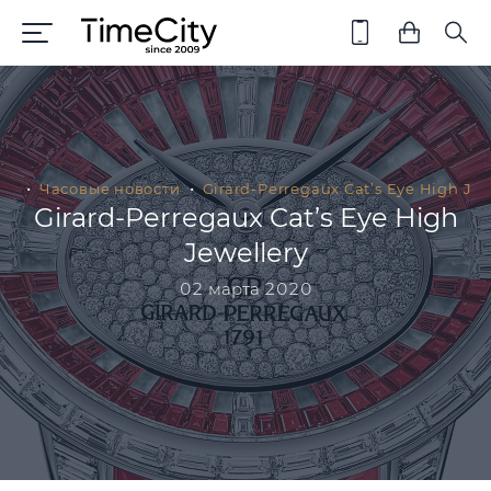
ая
Часовые новости
Girard-Perregaux Cat’s Eye High Jew
Girard-Perregaux Cat’s Eye High
Jewellery
02 марта 2020