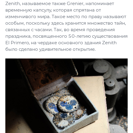
Zenith, называемое также Grenier, напоминает
временную капсулу, которая спрятана от
изменчивого мира. Такое место по праву называют
особым, поскольку здесь хранится множество тайн,
связанных с часами. Так, во время проведения
праздника, посвященного 50-летию существования
El Primero, на чердаке основного здания Zenith
было сделано удивительное открытие.