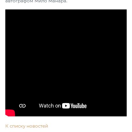
автографом Мило Манара.
К списку новостей