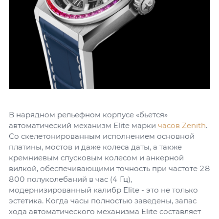
В нарядном рельефном корпусе «бьется»
автоматический механизм Elite марки
часов Zenith
.
Со скелетонированным исполнением основной
платины, мостов и даже колеса даты, а также
кремниевым спусковым колесом и анкерной
вилкой, обеспечивающими точность при частоте 28
800 полуколебаний в час (4 Гц),
модернизированный калибр Elite - это не только
эстетика. Когда часы полностью заведены, запас
хода автоматического механизма Elite составляет