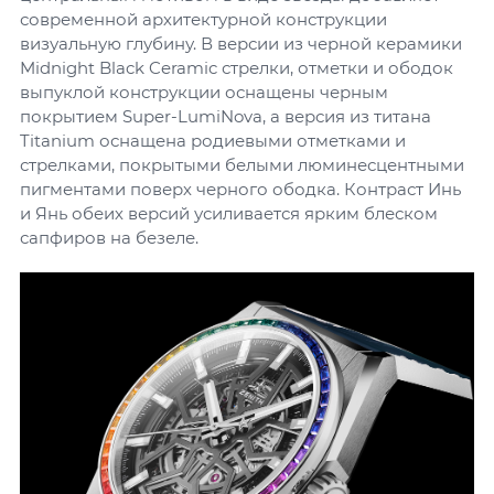
современной архитектурной конструкции
визуальную глубину. В версии из черной керамики
Midnight Black Ceramic стрелки, отметки и ободок
выпуклой конструкции оснащены черным
покрытием Super-LumiNova, а версия из титана
Titanium оснащена родиевыми отметками и
стрелками, покрытыми белыми люминесцентными
пигментами поверх черного ободка. Контраст Инь
и Янь обеих версий усиливается ярким блеском
сапфиров на безеле.