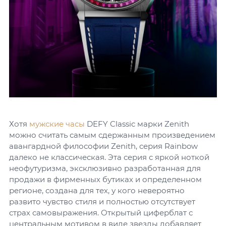
Хотя
мужские часы
DEFY Classic марки Zenith
можно считать самым сдержанным произведением
авангардной философии Zenith, серия Rainbow
далеко не классическая. Эта серия с яркой ноткой
неофутуризма, эксклюзивно разработанная для
продажи в фирменных бутиках и определенном
регионе, создана для тех, у кого невероятно
развито чувство стиля и полностью отсутствует
страх самовыражения. Открытый циферблат с
центральным мотивом в виде звезды добавляет