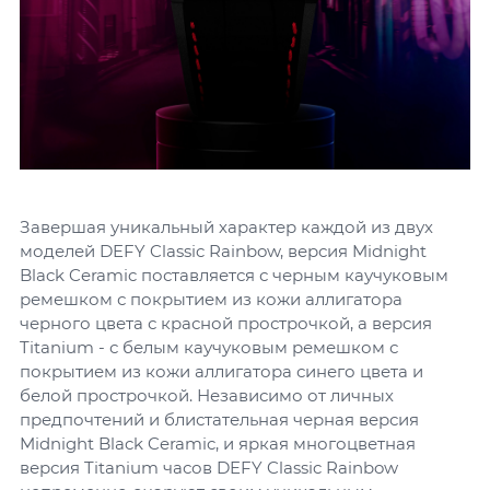
Завершая уникальный характер каждой из двух
моделей DEFY Classic Rainbow, версия Midnight
Black Ceramic поставляется с черным каучуковым
ремешком с покрытием из кожи аллигатора
черного цвета с красной прострочкой, а версия
Titanium - с белым каучуковым ремешком с
покрытием из кожи аллигатора синего цвета и
белой прострочкой. Независимо от личных
предпочтений и блистательная черная версия
Midnight Black Ceramic, и яркая многоцветная
версия Titanium часов DEFY Classic Rainbow