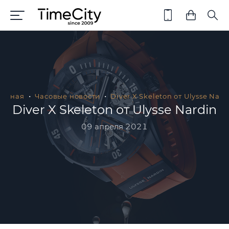
лавная
Часовые новости
Diver X Skeleton от Ulysse Nard
Diver X Skeleton от Ulysse Nardin
09 апреля 2021