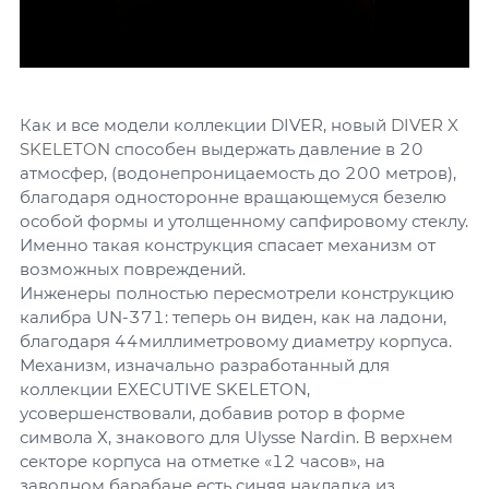
Как и все модели коллекции DIVER, новый
DIVER X
SKELETON
способен выдержать давление в 20
атмосфер, (водонепроницаемость до 200 метров),
благодаря односторонне вращающемуся безелю
особой формы и утолщенному сапфировому стеклу.
Именно такая конструкция спасает механизм от
возможных повреждений.
Инженеры полностью пересмотрели конструкцию
калибра UN-371: теперь он виден, как на ладони,
благодаря 44миллиметровому диаметру корпуса.
Механизм, изначально разработанный для
коллекции EXECUTIVE SKELETON,
усовершенствовали, добавив ротор в форме
символа Х, знакового для Ulysse Nardin. В верхнем
секторе корпуса на отметке «12 часов», на
заводном барабане есть синяя накладка из