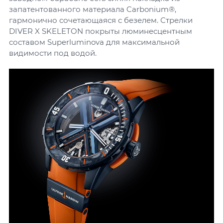
запатентованного материала Carbonium®,
гармонично сочетающаяся с безелем. Стрелки
DIVER X SKELETON покрыты люминесцентным
составом Superluminova для максимальной
видимости под водой.