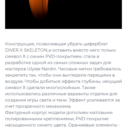
Конструкция, позволившая убрать циферблат
DIVER X SKELETON
и оставить вместо него только
символ Х с синим PVD-покрытием, стала в
разработке одной из самых сложных задач для
мастеров Ulysse Nardin. Часовые метки требовалось
закрепить так, чтобы они выглядели парящими в
воздухе. Чтобы добиться эффекта глубины, несущий
символ Х сделали многослойным. Также
использовались различные варианты отделки для
создания игры света и тени. Эффект усиливается за
счет прозрачного механизма.
Фактурный корпус модели дополнен матовыми
полированными креплениями, PVD-покрытие
насыщенного синего цвета. Оранжевые элементы -