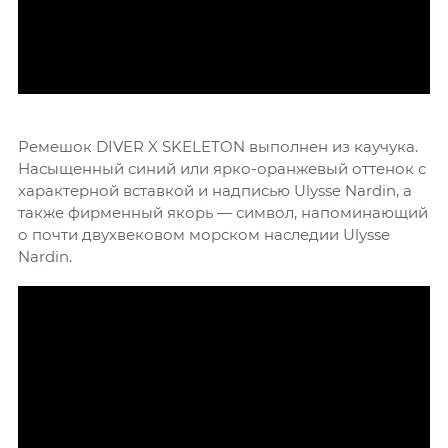
Ремешок DIVER X SKELETON выполнен из каучука.
Насыщенный синий или ярко-оранжевый оттенок с
характерной вставкой и надписью Ulysse Nardin, а
также фирменный якорь — символ, напоминающий
о почти двухвековом морском наследии Ulysse
Nardin.