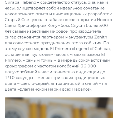
Сигара Habano – свидетельство статуса, она, как и
часы, олицетворяет собой идеальное сочетание
накопленного опыта и инновационных разработок.
Старый Свет узнал о табаке после открытия Нового
Света Христофором Колумбом. Спустя более 500
лет самый известный мировой производитель
сигар становится партнером мануфактуры Zenith
для совместного празднования этого события. По
этому случаю модель El Primero «Legend of Cohiba»,
оснащенная культовым часовым механизмом El
Primero, – самым точным в мире высокочастотным
хронографом с частотой колебаний 36 000
полуколебаний в час и точностью индикации до
1/10 секунды – меняет три своих традиционных
цвета – светло-серый, антрацитовый и синий – на
цвета «флагманской марки всех Habanos».