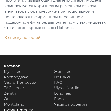
прототип, указывающий диаметр сигары. Модель
комплектуется коричневым ремешком из кожи
аллигатора с оранжево-желтой подкладкой и
поставляется в фирменном деревянном
подарочном футляре, выполненном в тех же цветах,
что и легендарные сигары Habanos.
К списку новостей
Каталог
Мужские
Женские
Распродажа
Новинки
Girard-Perregaux
IWC
TAG Heuer
Ulysse Nardin
Zenith
Longines
Oris
Rado
Montblanc
Часы с пробегом
Бутик TimeCity