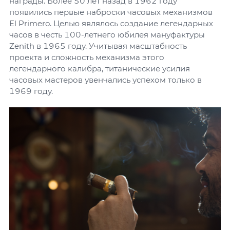
награды. Более 50 лет назад в 1962 году
появились первые наброски часовых механизмов
El Primero. Целью являлось создание легендарных
часов в честь 100-летнего юбилея мануфактуры
Zenith в 1965 году. Учитывая масштабность
проекта и сложность механизма этого
легендарного калибра, титанические усилия
часовых мастеров увенчались успехом только в
1969 году.