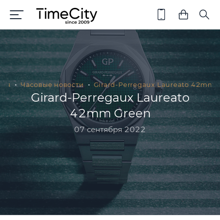
ная
Часовые новости
Girard-Perregaux Laureato 42mm 
Girard-Perregaux Laureato
42mm Green
07 сентября 2022