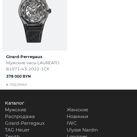
Girard-Perregaux
Мужские часы LAUREATO
81071-43-2022-1CX
378 000 BYN
ПОД ЗАКАЗ
Каталог
Мужские
Женские
Распродажа
Новинки
Girard-Perregaux
IWC
TAG Heuer
Ulysse Nardin
Zenith
Longines