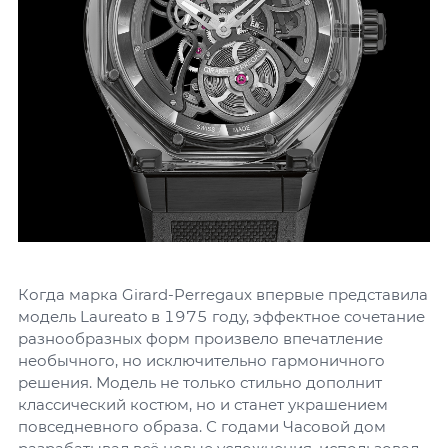
Когда марка Girard-Perregaux впервые представила
модель Laureato в 1975 году, эффектное сочетание
разнообразных форм произвело впечатление
необычного, но исключительно гармоничного
решения. Модель не только стильно дополнит
классический костюм, но и станет украшением
повседневного образа. С годами Часовой дом