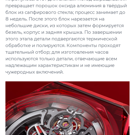
превращает порошок оксида алюминия в твёрдый
блок из сапфирового стекла; процесс занимает до
8 недель. После этого блок нарезается на
небольшие диски, из которых затем формируется
безель, корпус и задняя крышка. По завершении
этого этапа детали подвергаются термической
обработке и полируются. Компоненты проходят
тщательный отбор; для изготовления часов
используются только детали, отвечающие всем
надлежащим характеристикам и не имеющие
чужеродных включений.