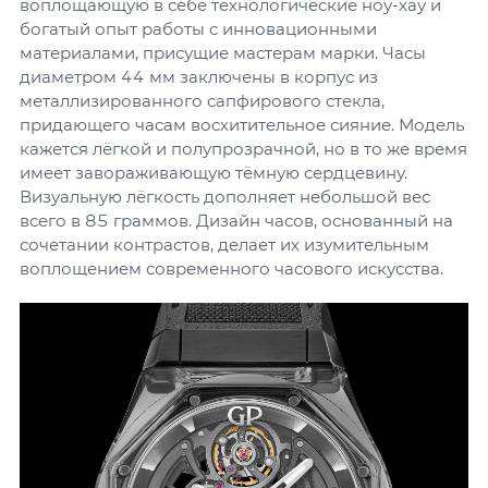
воплощающую в себе технологические ноу-хау и
богатый опыт работы с инновационными
материалами, присущие мастерам марки. Часы
диаметром 44 мм заключены в корпус из
металлизированного сапфирового стекла,
придающего часам восхитительное сияние. Модель
кажется лёгкой и полупрозрачной, но в то же время
имеет завораживающую тёмную сердцевину.
Визуальную лёгкость дополняет небольшой вес
всего в 85 граммов. Дизайн часов, основанный на
сочетании контрастов, делает их изумительным
воплощением современного часового искусства.