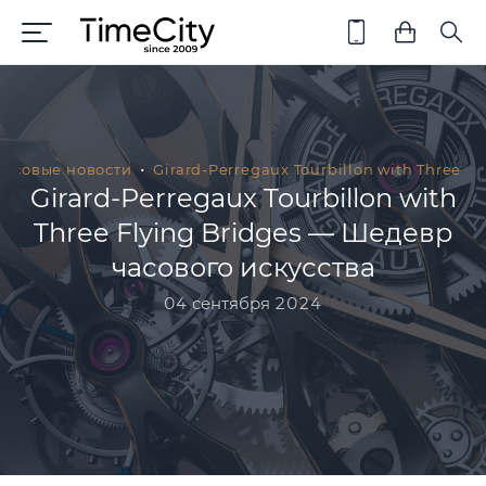
Часовые новости
Girard-Perregaux Tourbillon with Three Fl
Girard-Perregaux Tourbillon with
Three Flying Bridges — Шедевр
часового искусства
04 сентября 2024