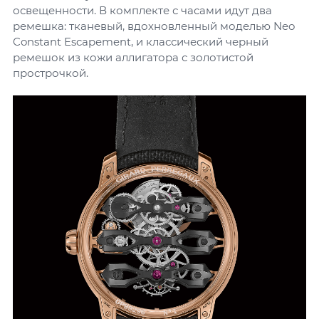
освещенности. В комплекте с часами идут два
ремешка: тканевый, вдохновленный моделью Neo
Constant Escapement, и классический черный
ремешок из кожи аллигатора с золотистой
прострочкой.