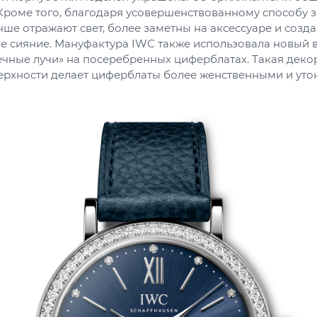
 Кроме того, благодаря усовершенствованному способу 
ше отражают свет, более заметны на аксессуаре и созд
е сияние. Мануфактура IWC также использовала новый 
ечные лучи» на посеребренных циферблатах. Такая деко
ерхности делает циферблаты более женственными и уто