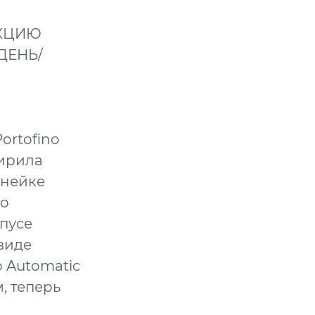
ЕКЦИЮ
ДЕНЬ/
ortofino
ширила
инейке
no
рпусе
виде
o Automatic
, теперь