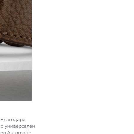
 Благодаря
но универсален
ino Automatic