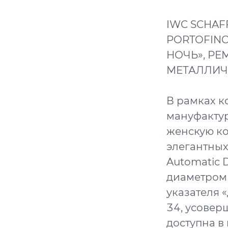
IWC SCHA
PORTOFINO
НОЧЬ», Р
МЕТАЛЛИЧ
В рамках к
мануфактур
женскую ко
элегантных
Automatic D
диаметром 
указателя 
34, усовер
доступна в