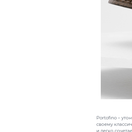
Portofino – ут
своему классич
и легко сочета