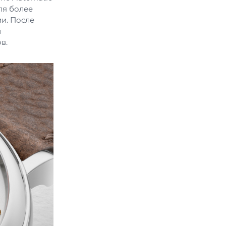
ля более
и. После
и
в.