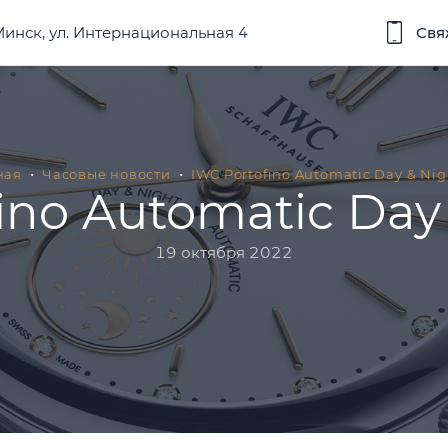
 Минск, ул. Интернациональная 4
Свя
ная
Часовые новости
IWC Portofino Automatic Day & Nig
ino Automatic Day
19 октября 2022