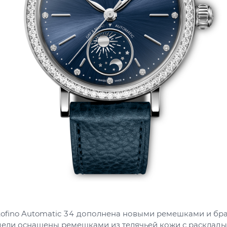
tofino Automatic 34 дополнена новыми ремешками и бра
ели оснащены ремешками из телячьей кожи с расклад