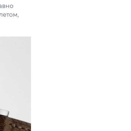
авно
летом,