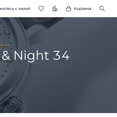
житесь с нами!
Корзина
ht 34
 & Night 34