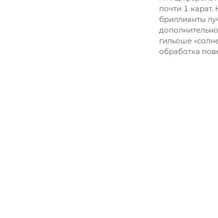
почти 1 карат.
бриллианты луч
дополнительно
гильоше «солн
обработка пов