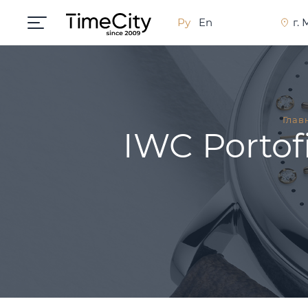
Ру
En
г.
Глав
IWC Portof