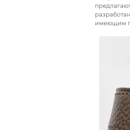
предлагают
разработа
имеющим пя