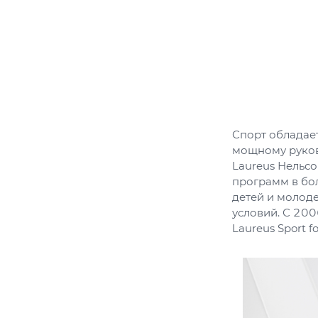
Спорт обладает
мощному руков
Laureus Нельс
программ в бол
детей и молод
условий. С 200
Laureus Sport f