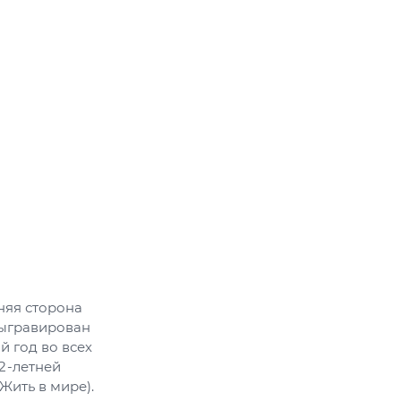
няя сторона
выгравирован
 год во всех
2-летней
Жить в мире).