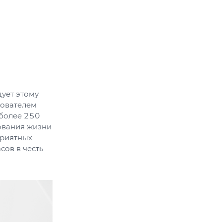
дует этому
нователем
 более 250
зования жизни
приятных
сов в честь