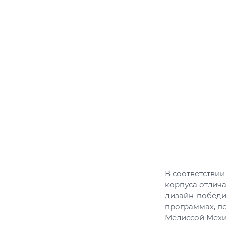
В соответствии
корпуса отлич
дизайн-победит
программах, по
Мелиссой Мехиа