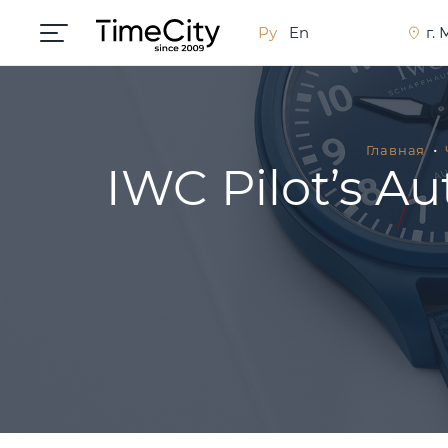
Ру
En
г.
Главная
IWC Pilot’s Au