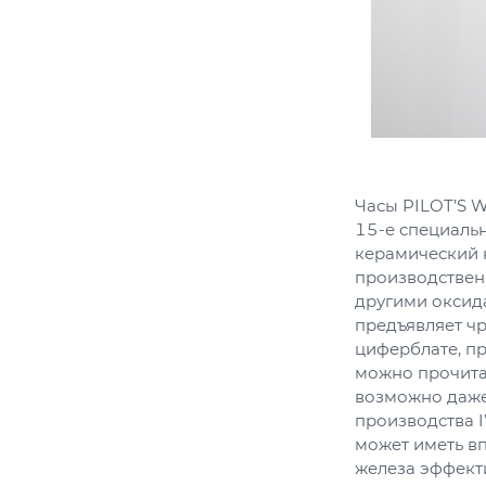
Часы PILOT’S
15-е специальн
керамический 
производствен
другими оксида
предъявляет чр
циферблате, п
можно прочита
возможно даже
производства 
может иметь вп
железа эффект