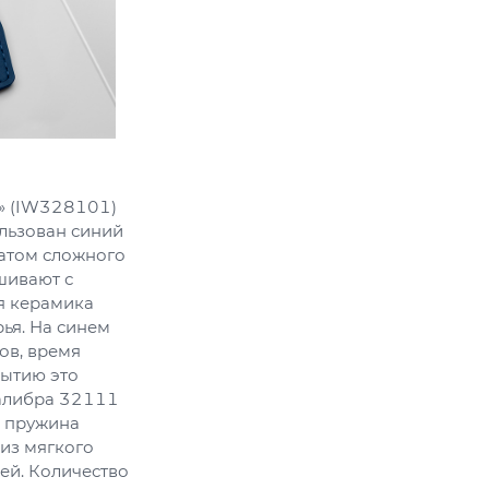
» (IW328101)
ользован синий
татом сложного
шивают с
я керамика
ья. На синем
ов, время
рытию это
калибра 32111
я пружина
 из мягкого
ей. Количество