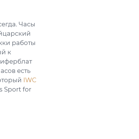
сегда. Часы
ейцарский
жки работы
ый к
циферблат
асов есть
который
IWC
 Sport for