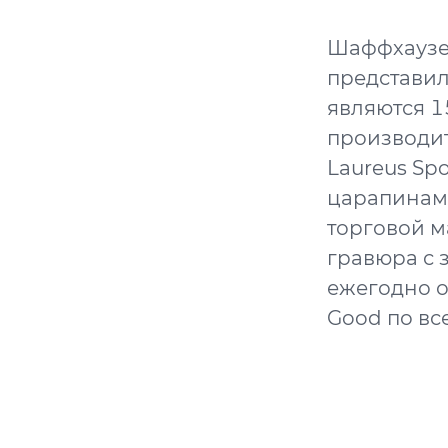
Шаффхаузен
представил
являются 
производит
Laureus Sp
царапинам 
торговой м
гравюра с 
ежегодно о
Good по вс