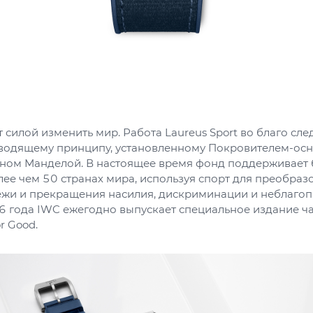
 силой изменить мир. Работа Laureus Sport во благо сле
одящему принципу, установленному Покровителем-ос
оном Манделой. В настоящее время фонд поддерживает
ее чем 50 странах мира, используя спорт для преобра
ежи и прекращения насилия, дискриминации и неблаго
6 года IWC ежегодно выпускает специальное издание ча
or Good.