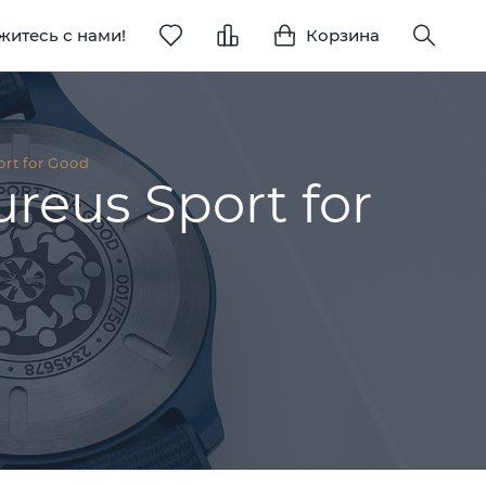
житесь с нами!
Корзина
ort for Good
ureus Sport for