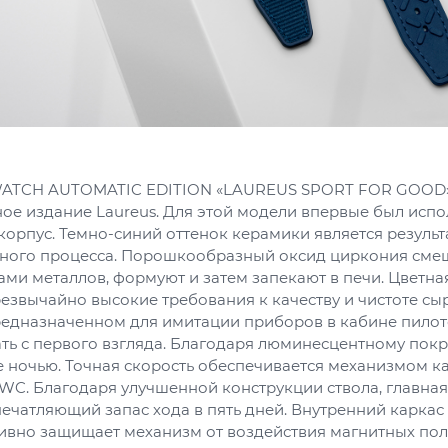
 WATCH AUTOMATIC EDITION «LAUREUS SPORT FOR GOOD
ое издание Laureus. Для этой модели впервые был исп
корпус. Темно-синий оттенок керамики является резуль
ного процесса. Порошкообразный оксид циркония сме
ми металлов, формуют и затем запекают в печи. Цветна
езвычайно высокие требования к качеству и чистоте сыр
редназначенном для имитации приборов в кабине пилот
ть с первого взгляда. Благодаря люминесцентному пок
 ночью. Точная скорость обеспечивается механизмом 
IWC. Благодаря улучшенной конструкции ствола, главна
ечатляющий запас хода в пять дней. Внутренний каркас
ивно защищает механизм от воздействия магнитных пол