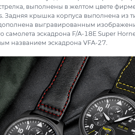
стрелка, выполнены в желтом цвете фир
s. Задняя крышка корпуса выполнена из т
и дополнена выгравированным изображен
о самолета эскадрона F/A-18E Super Hornet
ым названием эскадрона VFA-27.