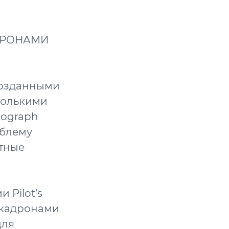
ДРОНАМИ
созданными
колькими
nograph
мблему
ктные
 Pilot’s
скадронами
для