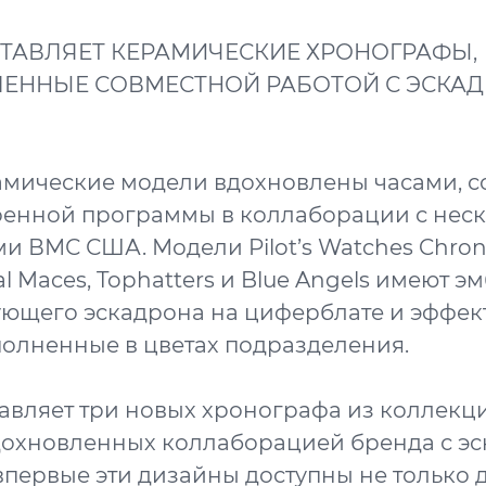
СТАВЛЯЕТ КЕРАМИЧЕСКИЕ ХРОНОГРАФЫ,
ЕННЫЕ СОВМЕСТНОЙ РАБОТОЙ С ЭСКА
амические модели вдохновлены часами, 
оенной программы в коллаборации с нес
и ВМС США. Модели Pilot’s Watches Chro
al Maces, Tophatters и Blue Angels имеют э
ующего эскадрона на циферблате и эффе
полненные в цветах подразделения.
авляет три новых хронографа из коллекции
дохновленных коллаборацией бренда с э
первые эти дизайны доступны не только 