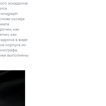
ного эскадрона
ется
ronograph
основе оксида
риала
рочен, как
апин, как
кадрона в виде
ке корпуса из
онографа,
кожи выполнены