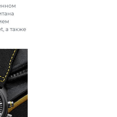
менном
итана
ием
, а также