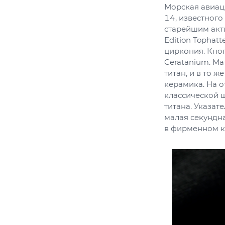
Морская авиац
14, известного
старейшим акт
Edition Tophat
циркония. Кно
Ceratanium. Ма
титан, и в то 
керамика. На 
классической 
титана. Указат
малая секундн
в фирменном к