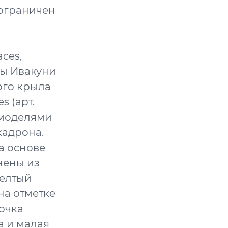
 ограничен
ces,
ты Ивакуни
ого крыла
s (арт.
 моделями
кадрона.
а основе
нены из
желтый
на отметке
рочка
а и малая