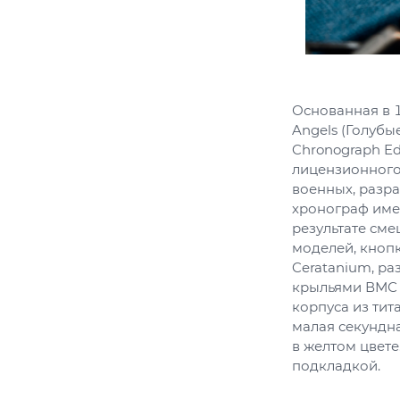
Основанная в 
Angels (Голубы
Chronograph Ed
лицензионного
военных, разра
хронограф име
результате сме
моделей, кноп
Ceratanium, ра
крыльями ВМС 
корпуса из тит
малая секундна
в желтом цвет
подкладкой.