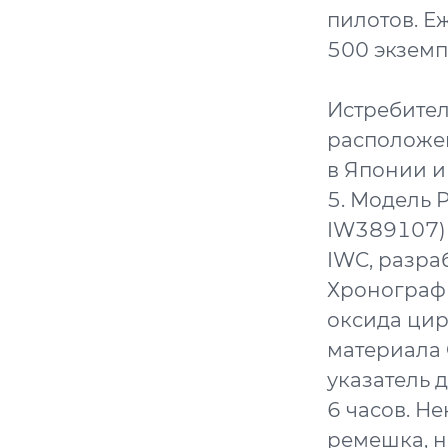
пилотов. Е
500 экзем
Истребител
расположе
в Японии и
5. Модель P
IW389107)
IWC, разра
Хронограф 
оксида цир
материала 
указатель 
6 часов. Н
ремешка, н