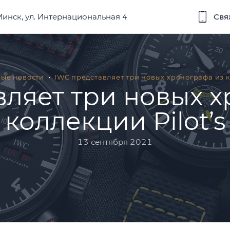
 Минск, ул. Интернациональная 4
Свя
вые новости
IWC представляет три новых хронографа из к
вляет три новых х
коллекции Pilot’s
13 сентября 2021