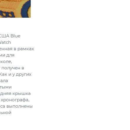
США Blue
Watch
ненная в рамках
ми для
коле,
 получен в
ак и у других
иала
отыми
адняя крышка
 хронографа,
часа выполнены
льной