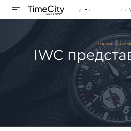
Ру
En
г.
Главная
Часо
IWC предста