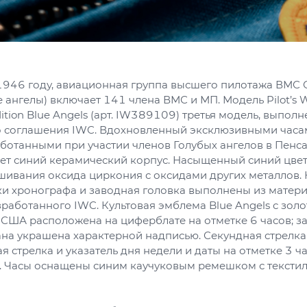
1946 году, авиационная группа высшего пилотажа ВМС 
е ангелы) включает 141 члена ВМС и МП. Модель Pilot’s 
ition Blue Angels (арт. IW389109) третья модель, выпол
 соглашения IWC. Вдохновленный эксклюзивными часа
ботанными при участии членов Голубых ангелов в Пенса
ет синий керамический корпус. Насыщенный синий цвет
шивания оксида циркония с оксидами других металлов. К
ки хронографа и заводная головка выполнены из матер
зработанного IWC. Культовая эмблема Blue Angels с зол
США расположена на циферблате на отметке 6 часов; з
ана украшена характерной надписью. Секундная стрелка
я стрелка и указатель дня недели и даты на отметке 3 
е. Часы оснащены синим каучуковым ремешком с тексти