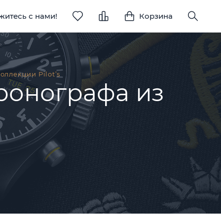
житесь с нами!
Корзина
оллекции Pilot’s
ронографа из