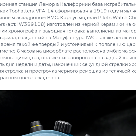
ионная станция Лемор в Калифорнии база истребитель
 как Tophatters. VFA-14 сформирован в 1919 году и явля
ивным эскадроном ВМС. Корпус модели Pilot’s Watch Ch
ters (арт. IW389108) изготовлен из черной керамики на 
пки хронографа и заводная головка выполнены из мате
териал, созданный на Мануфактуре IWC, так же легок и п
же время такой же твердый и устойчивый к появлению цар
отметке 6 часов на циферблате расположена эмблема эс
шляпы-цилиндра, она же выгравирована на задней крыш
ель дня недели и даты, наконечник секундной стрелки хр
ая стрелка и прострочка черного ремешка из телячьей 
расном цвете эскадрона.