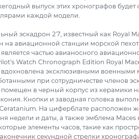
жегодный выпуск этих хронографов будет
плярами каждой модели.
ьный эскадрон 27, известный как Royal Ma
н на авиационной станции морской пехо
 является частью авианосного авиационн
ilot’s Watch Chronograph Edition Royal Mace
 вдохновлена эксклюзивными военными
ботанными при сотрудничестве членов эс
помещен в черный корпус из керамики н
кония. Кнопки и заводная головка выпол
Ceratanium. На циферблате расположен 
дня недели и даты, а также эмблема Maces 
екоторые элементы часов, такие как прост
аконечник секундной стрелки хронограф