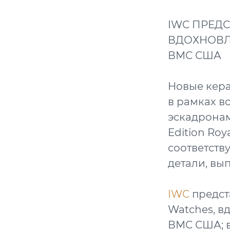
IWC ПРЕД
ВДОХНОВЛ
ВМС США
Новые кер
в рамках в
эскадронам
Edition Roy
соответств
детали, вы
IWC
предст
Watches, в
ВМС США; в