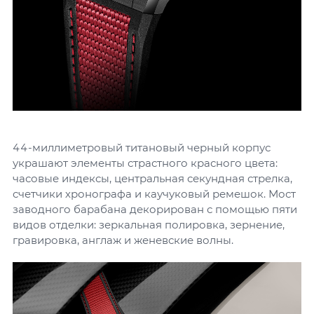
44-миллиметровый титановый черный корпус
украшают элементы страстного красного цвета:
часовые индексы, центральная секундная стрелка,
счетчики хронографа и каучуковый ремешок. Мост
заводного барабана декорирован с помощью пяти
видов отделки: зеркальная полировка, зернение,
гравировка, англаж и женевские волны.