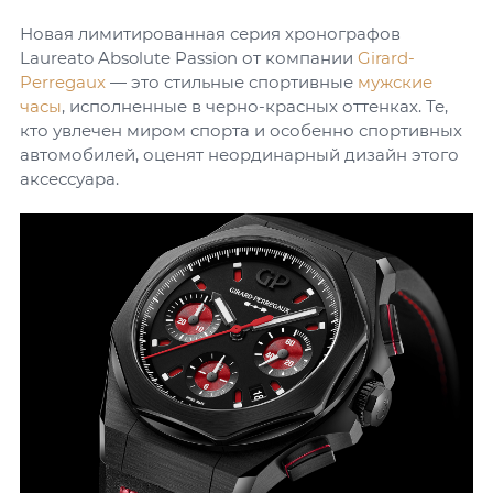
Новая лимитированная серия хронографов
Laureato Absolute Passion от компании
Girard-
Perregaux
— это стильные спортивные
мужские
часы
, исполненные в черно-красных оттенках. Те,
кто увлечен миром спорта и особенно спортивных
автомобилей, оценят неординарный дизайн этого
аксессуара.