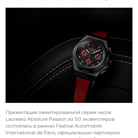
Презентация лимитированной серии часов
Laureato Absolute Passion из 50 экземпляров
состоялась в рамках Festival Automobile
International de Paris, официальным партнером