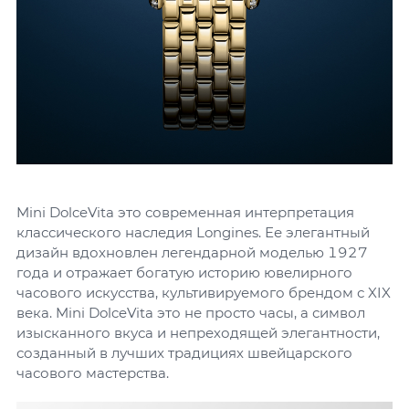
Mini DolceVita это современная интерпретация
классического наследия Longines. Ее элегантный
дизайн вдохновлен легендарной моделью 1927
года и отражает богатую историю ювелирного
часового искусства, культивируемого брендом с XIX
века. Mini DolceVita это не просто часы, а символ
изысканного вкуса и непреходящей элегантности,
созданный в лучших традициях швейцарского
часового мастерства.