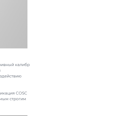
юзивный калибр
и
оздействию
ификация COSC
самым строгим