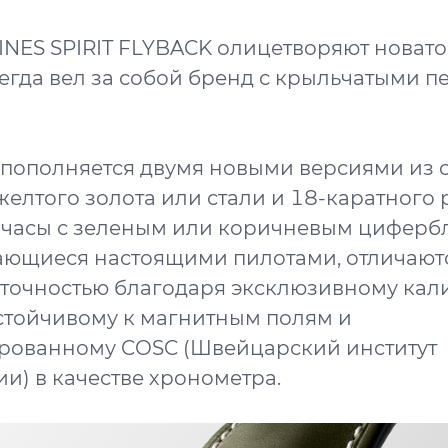
NES SPIRIT FLYBACK олицетворяют новато
егда вел за собой бренд с крыльчатыми 
пополняется двумя новыми версиями из с
желтого золота или стали и 18-каратного 
и часы с зеленым или коричневым цифербл
ающиеся настоящими пилотами, отличают
точностью благодаря эксклюзивному кал
устойчивому к магнитным полям и
рованному COSC (Швейцарский институт
и) в качестве хронометра.