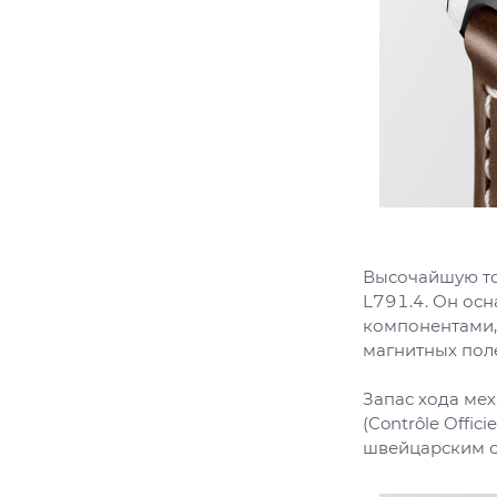
Высочайшую точ
L791.4. Он ос
компонентами, 
магнитных поле
Запас хода мех
(Contrôle Offi
швейцарским с