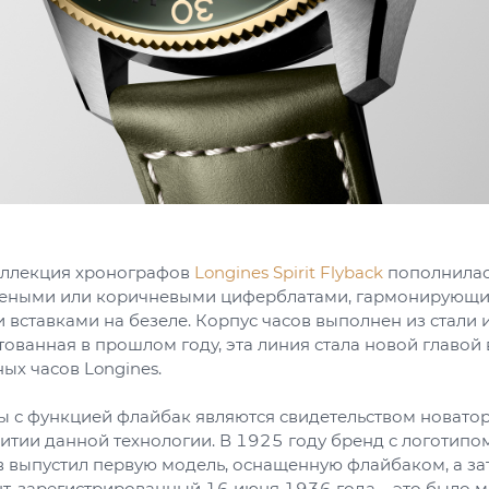
оллекция хронографов
Longines Spirit Flyback
пополнилас
леными или коричневыми циферблатами, гармонирующи
вставками на безеле. Корпус часов выполнен из стали 
тованная в прошлом году, эта линия стала новой главой 
ых часов Longines.
ы с функцией флайбак являются свидетельством новато
витии данной технологии. В 1925 году бренд с логотип
в выпустил первую модель, оснащенную флайбаком, а за
нт, зарегистрированный 16 июня 1936 года – это было 