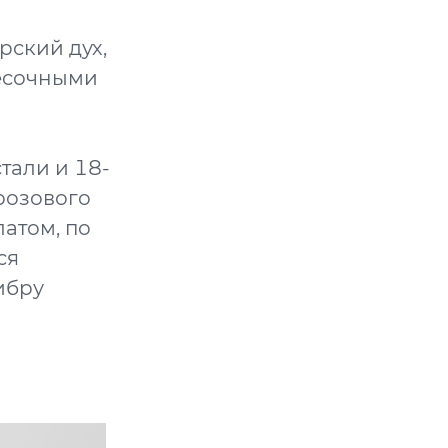
рский дух,
песочными
тали и 18-
розового
атом, по
ся
ибру