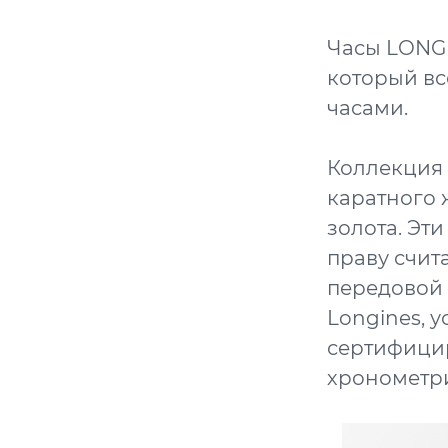
Часы LONGI
который вс
часами.
Коллекция 
каратного 
золота. Эт
праву счит
передовой 
Longines, 
сертифици
хронометри