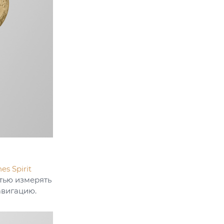
es Spirit
стью измерять
авигацию.