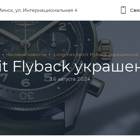
 Минск, ул. Интернациональная 4
Свя
Часовые новости
Longines Spirit Flyback украшенный
rit Flyback украш
16 августа 2024