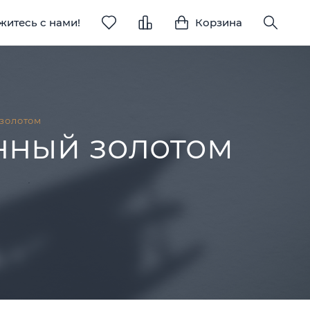
житесь с нами!
Корзина
 золотом
енный золотом