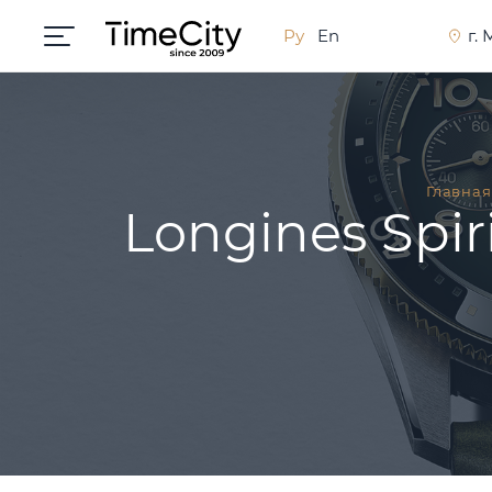
Ру
En
г.
Главная
Longines Spi