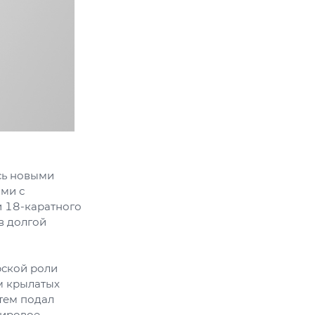
ь новыми
ми с
и 18-каратного
в долгой
рской роли
ом крылатых
тем подал
мировое