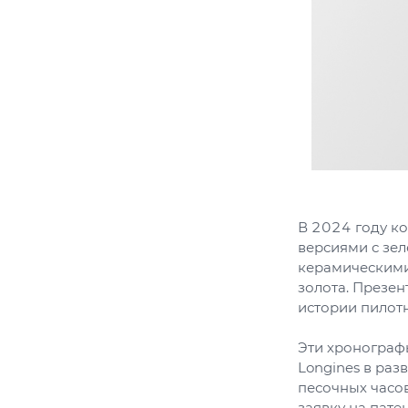
В 2024 году к
версиями с зе
керамическими 
золота. Презен
истории пилотн
Эти хронограф
Longines в раз
песочных часо
заявку на пате