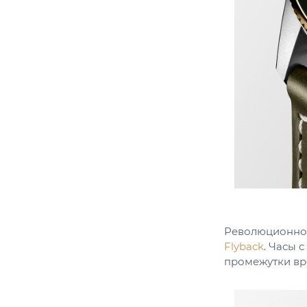
Революционное
Flyback
. Часы 
промежутки вр