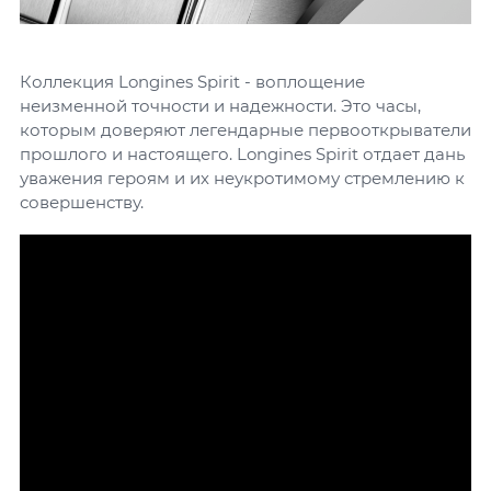
Коллекция Longines Spirit - воплощение
неизменной точности и надежности. Это часы,
которым доверяют легендарные первооткрыватели
прошлого и настоящего. Longines Spirit отдает дань
уважения героям и их неукротимому стремлению к
совершенству.