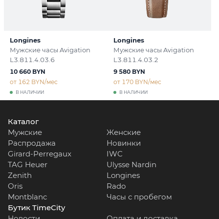
Longines
Longines
Мужские часы Avigation
Мужские часы Avigation
L3.811.4.03.6
L3.811.4.03.2
10 660 BYN
9 580 BYN
от 162 BYN/мес
от 170 BYN/мес
В НАЛИЧИИ
В НАЛИЧИИ
Каталог
Мужские
Женские
Распродажа
Новинки
Girard-Perregaux
IWC
TAG Heuer
Ulysse Nardin
Zenith
Longines
Oris
Rado
Montblanc
Часы с пробегом
Бутик TimeCity
Новости
Оплата и доставка