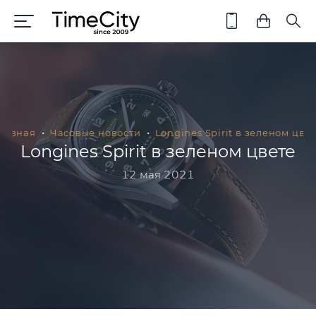
лавная
Часовые новости
Longines Spirit в зеленом цве
Longines Spirit в зеленом цвете
12 мая 2021