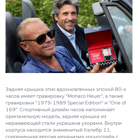
Задняя крышка этих вдохновленных эпохой 80-х
часов имеет гравировку “Monaco Heuer”, а также
гравировки “1979-1989 Special Edition” и “One of
169”. Спортивный дизайн часов напоминает
оригинальную модель, задняя крышка из
нержавеющей стали украшена узорами. Внутри
корпуса находится знаменитый Калибр 11,
современная версия механизма хронографа с