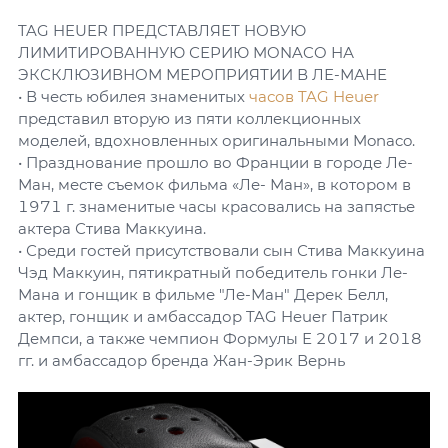
TAG HEUER ПРЕДСТАВЛЯЕТ НОВУЮ
ЛИМИТИРОВАННУЮ СЕРИЮ MONACO НА
ЭКСКЛЮЗИВНОМ МЕРОПРИЯТИИ В ЛЕ-МАНЕ
• В честь юбилея знаменитых
часов TAG Heuer
представил вторую из пяти коллекционных
моделей, вдохновленных оригинальными Monaco.
• Празднование прошло во Франции в городе Ле-
Ман, месте съемок фильма «Ле- Ман», в котором в
1971 г. знаменитые часы красовались на запястье
актера Стива Маккуина.
• Среди гостей присутствовали сын Стива Маккуина
Чэд Маккуин, пятикратный победитель гонки Ле-
Мана и гонщик в фильме "Ле-Ман" Дерек Белл,
актер, гонщик и амбассадор TAG Heuer Патрик
Демпси, а также чемпион Формулы Е 2017 и 2018
гг. и амбассадор бренда Жан-Эрик Вернь