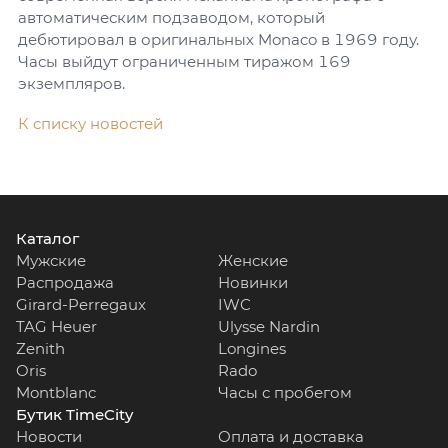
автоматическим подзаводом, который
дебютировал в оригинальных Monaco в 1969 году.
Часы выйдут ограниченным тиражом 169
экземпляров.
К списку новостей
Каталог
Мужские
Женские
Распродажа
Новинки
Girard-Perregaux
IWC
TAG Heuer
Ulysse Nardin
Zenith
Longines
Oris
Rado
Montblanc
Часы с пробегом
Бутик TimeCity
Новости
Оплата и доставка