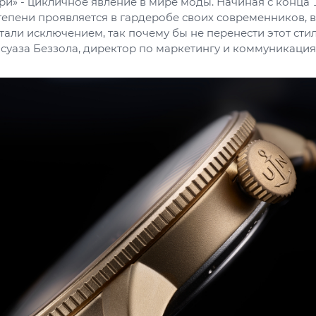
ри» - цикличное явление в мире моды. Начиная с конца 
тепени проявляется в гардеробе своих современников, 
тали исключением, так почему бы не перенести этот стил
суаза Беззола, директор по маркетингу и коммуникациям