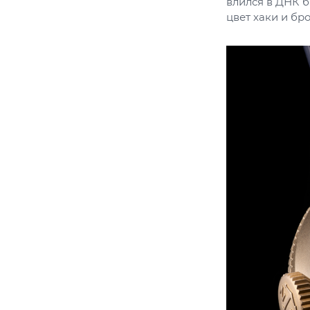
влился в ДНК 
цвет хаки и бр