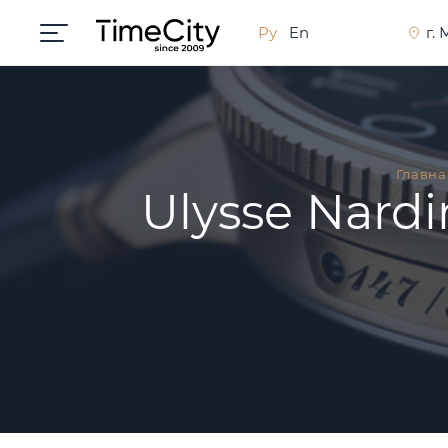
Ру
En
г.
Главна
Ulysse Nardi