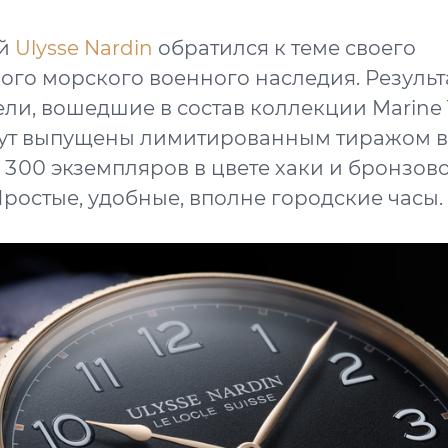
ой
Ulysse Nardin
обратился к теме своего
ого морского военного наследия. Результа
ли, вошедшие в состав коллекции Marine T
будут выпущены лимитированным тиражом в
 300 экземпляров в цвете хаки и бронзов
Простые, удобные, вполне городские часы.