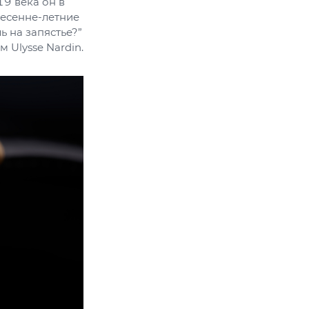
19 века он в
весенне-летние
ь на запястье?”
 Ulysse Nardin.