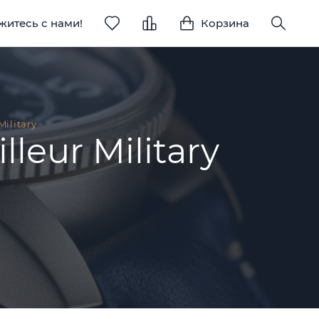
житесь с нами!
Корзина
Military
leur Military