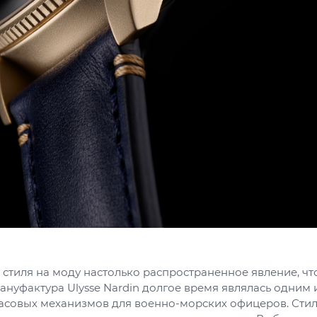
 стиля на моду настолько распространенное явление, чт
ануфактура Ulysse Nardin долгое время являлась одним
асовых механизмов для военно-морских офицеров. Стил