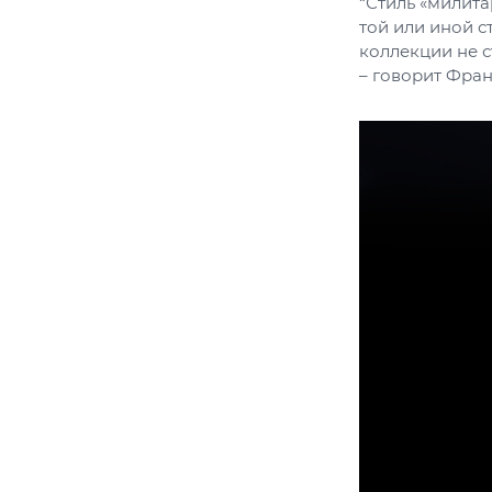
“Стиль «милита
той или иной с
коллекции не с
– говорит Фран