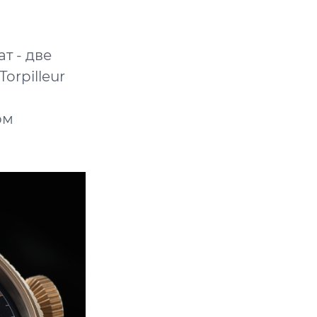
т - две
orpilleur
ом