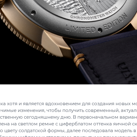
ка хотя и является вдохновением для создания новых мо
ачимые изменения, чтобы получить современный, актуал
йственную сегодняшнему дню. В первоначальном вариан
ена на светлом ремне с циферблатом оттенка яичной ск
о цвету солдатской формы, далее последовала модель 