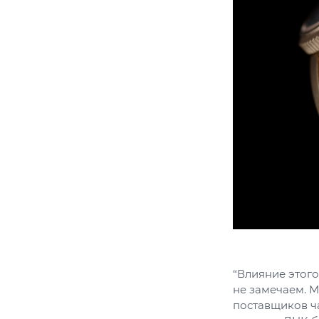
“Влияние этого
не замечаем. М
поставщиков ч