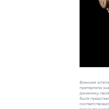
Военная эстети
претерпела зн
динамику, сво
была представл
соответствовал