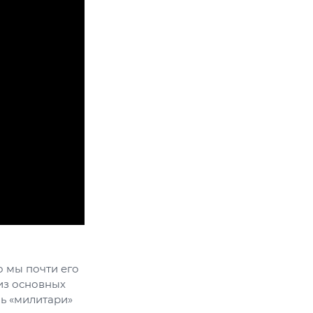
о мы почти его
 из основных
ь «милитари»