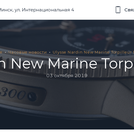
 Минск, ул. Интернациональная 4
Свя
я
Часовые новости
Ulysse Nardin New Marine Torpilleur 
n New Marine Torpil
03 октября 2019