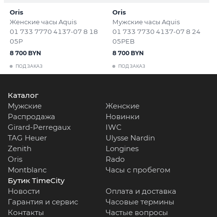
Oris
Oris
Женские часы Aquis
Мужские часы Aquis
01 733 7770 4137-07 8 18
01 733 7730 4137-07 8 24
05P
05PEB
8 700 BYN
8 700 BYN
ПОД ЗАКАЗ
ПОД ЗАКАЗ
Каталог
Мужские
Женские
Распродажа
Новинки
Girard-Perregaux
IWC
TAG Heuer
Ulysse Nardin
Zenith
Longines
Oris
Rado
Montblanc
Часы с пробегом
Бутик TimeCity
Новости
Оплата и доставка
Гарантия и сервис
Часовые термины
Контакты
Частые вопросы