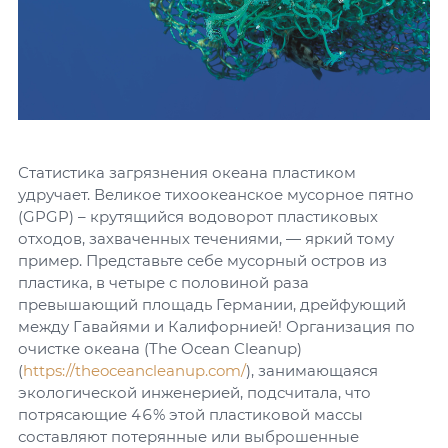
Статистика загрязнения океана пластиком
удручает. Великое тихоокеанское мусорное пятно
(GPGP) – крутящийся водоворот пластиковых
отходов, захваченных течениями, — яркий тому
пример. Представьте себе мусорный остров из
пластика, в четыре с половиной раза
превышающий площадь Германии, дрейфующий
между Гавайями и Калифорнией! Организация по
очистке океана (The Ocean Cleanup)
(
https://theoceancleanup.com/
), занимающаяся
экологической инженерией, подсчитала, что
потрясающие 46% этой пластиковой массы
составляют потерянные или выброшенные