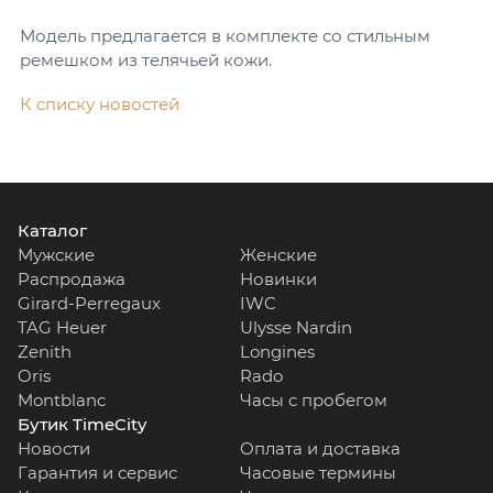
Модель предлагается в комплекте со стильным
ремешком из телячьей кожи.
К списку новостей
Каталог
Мужские
Женские
Распродажа
Новинки
Girard-Perregaux
IWC
TAG Heuer
Ulysse Nardin
Zenith
Longines
Oris
Rado
Montblanc
Часы с пробегом
Бутик TimeCity
Новости
Оплата и доставка
Гарантия и сервис
Часовые термины