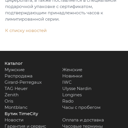
циферблата, а также поставляется в специальной
подарочной упаковке с сертификатом,
подтверждающим принадлежность часов к
лимитированной серии.
К списку новостей
Каталог
Мужские
Женские
Распродажа
Новинки
Girard-Perregaux
IWC
TAG Heuer
Ulysse Nardin
Zenith
Longines
Oris
Rado
Montblanc
Часы с пробегом
Бутик TimeCity
Новости
Оплата и доставка
Гарантия и сервис
Часовые термины