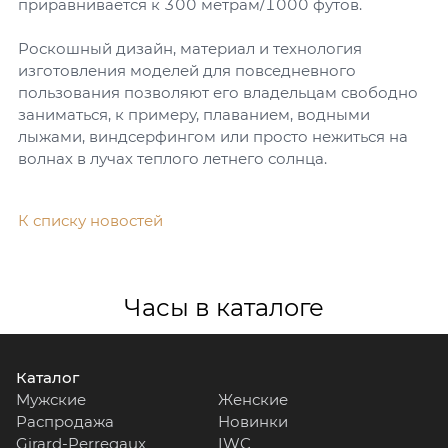
приравнивается к 300 метрам/1000 футов.
Роскошный дизайн, материал и технология
изготовления моделей для повседневного
пользования позволяют его владельцам свободно
заниматься, к примеру, плаванием, водными
лыжами, виндсерфингом или просто нежиться на
волнах в лучах теплого летнего солнца.
К списку новостей
Часы в каталоге
Каталог
Мужские
Женские
Распродажа
Новинки
Girard-Perregaux
IWC