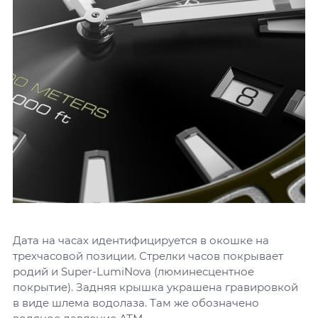
Дата на часах идентифицируется в окошке на
трехчасовой позиции. Стрелки часов покрывает
родий и Super-LumiNova (люминесцентное
покрытие). Задняя крышка украшена гравировкой
в виде шлема водолаза. Там же обозначено