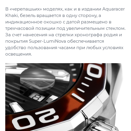
В «черепашьих» моделях, как и в издании Aquaracer
Khaki, безель вращается в одну сторону, а
индикационное окошко с датой размещено в
трехчасовой позиции под увеличительным стеклом.
За счет нанесения на стрелки хронографа родия и
покрытия Super-LumiNova обеспечивается
удобство пользования часами при любых условиях
освещения.