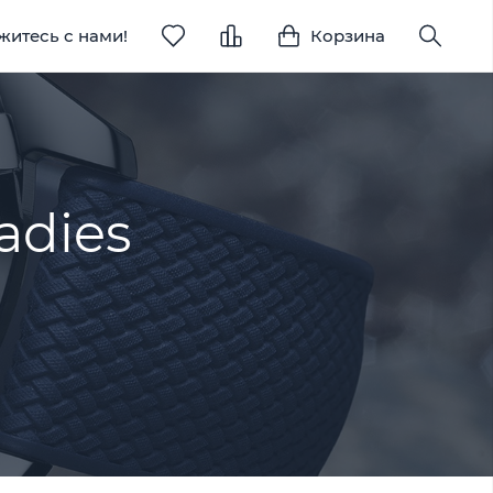
житесь с нами!
Корзина
adies