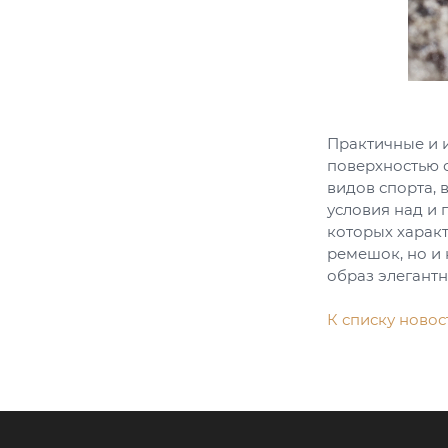
Практичные и 
поверхностью 
видов спорта, 
условия над и 
которых характ
ремешок, но и
образ элегантн
К списку новос