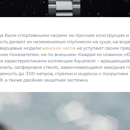
да были спортивными часами: их прочная конструкция и
сть делают их незаменимым спутником на суше, на воде
кварцевые модели
женских часов
не уступают своим пр
ским показателям, ни по внешним. Каждая из новинок о
и характеристиками коллекции Aquaracer – вращающий
зель, сапфировое стекло, завинчивающаяся заводная г
емость до 300 метров, стрелки и индексы с покрытием
, а также двойная защитная застежка.