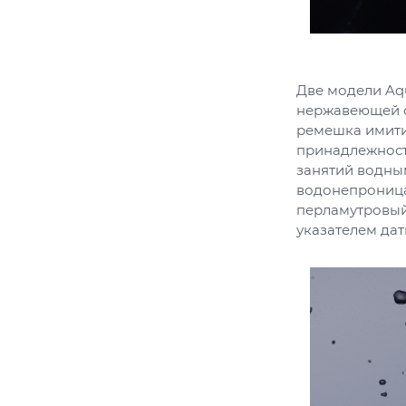
Две модели Aqu
нержавеющей ст
ремешка имитир
принадлежност
занятий водным
водонепроница
перламутровый
указателем дат