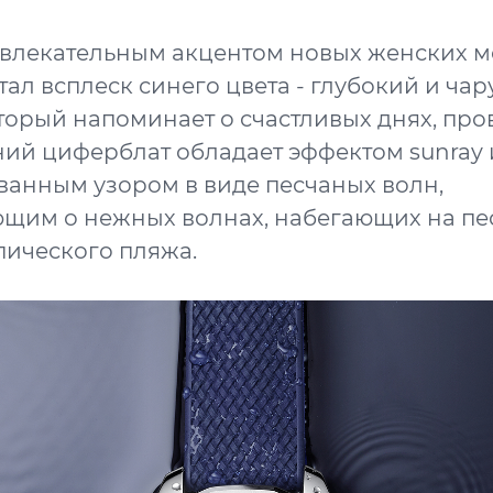
влекательным акцентом новых женских 
стал всплеск синего цвета - глубокий и ч
оторый напоминает о счастливых днях, пр
иний циферблат обладает эффектом sunray 
анным узором в виде песчаных волн,
щим о нежных волнах, набегающих на пе
пического пляжа.