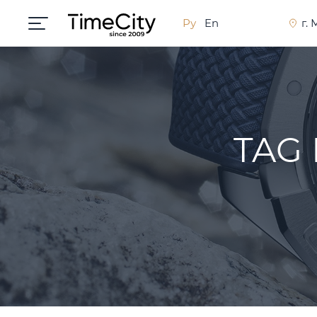
Ру
En
г.
TAG 