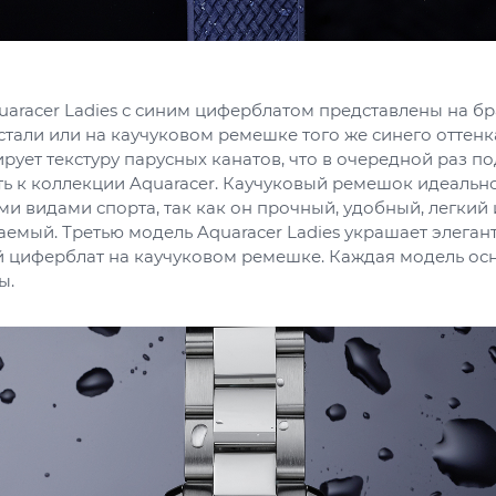
aracer Ladies с синим циферблатом представлены на бр
али или на каучуковом ремешке того же синего оттенка
ует текстуру парусных канатов, что в очередной раз п
ь к коллекции Aquaracer. Каучуковый ремешок идеальн
и видами спорта, так как он прочный, удобный, легкий 
емый. Третью модель Aquaracer Ladies украшает элеган
 циферблат на каучуковом ремешке. Каждая модель ос
ы.