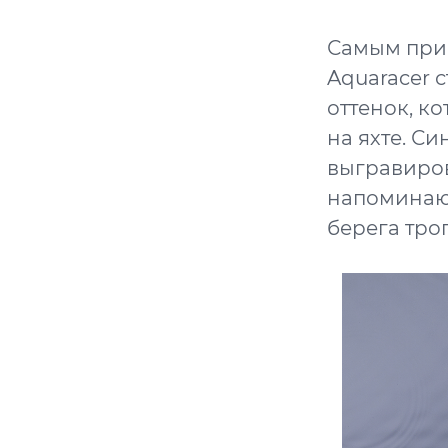
Самым при
Aquaracer 
оттенок, к
на яхте. С
выгравиров
напоминаю
берега тро