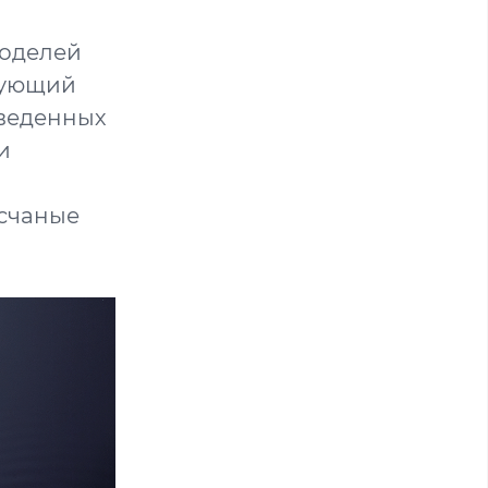
моделей
арующий
оведенных
и
счаные