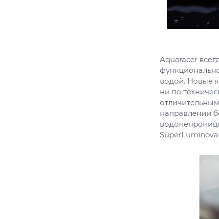
Aquaracer всег
функционально
водой. Новые 
ни по техниче
отличительным
направлении бе
водонепроница
SuperLuminova®