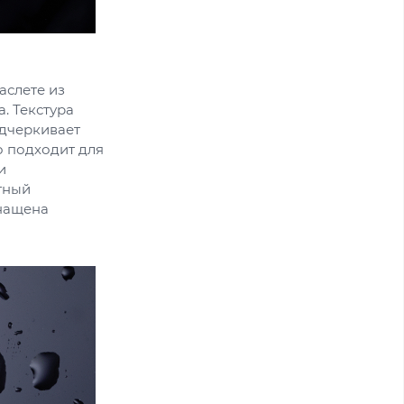
аслете из
. Текстура
одчеркивает
о подходит для
и
тный
нащена