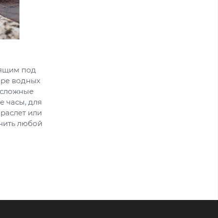
дящим под
ире водных
е сложные
е часы, для
раслет или
нить любой