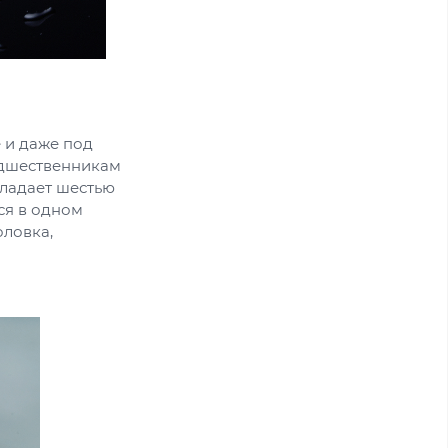
 и даже под
едшественникам
бладает шестью
ся в одном
оловка,