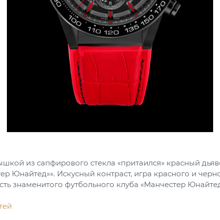
шкой из сапфирового стекла «притаился» красный дьяв
ер Юнайтед»». Искусный контраст, игра красного и черно
сть знаменитого футбольного клуба «Манчестер Юнайтед
тей