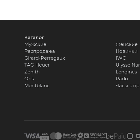
Каталог
Мужские
Женские
Распродажа
Новинки
Girard-Perregaux
IWC
TAG Heuer
Ulysse Na
Zenith
Longines
Oris
Rado
Montblanc
Часы с п