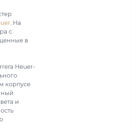
стер
uer
. На
ра с
ущенные в
rera Heuer-
льного
м корпусе
нный
вета и
ость
о