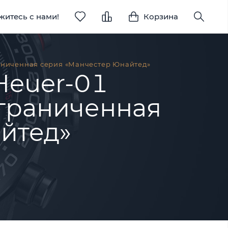
житесь с нами!
Корзина
раниченная серия «Манчестер Юнайтед»
 Heuer-01
граниченная
йтед»