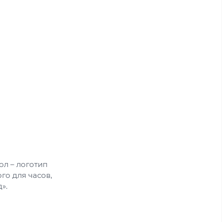
ол – логотип
го для часов,
».