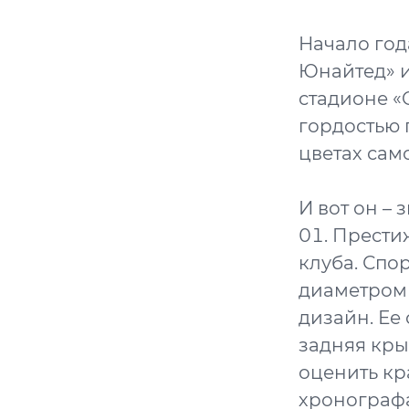
Начало год
Юнайтед» 
стадионе «O
гордостью
цветах сам
И вот он –
01. Прести
клуба. Спо
диаметром
дизайн. Ее
задняя кры
оценить кр
хронографа