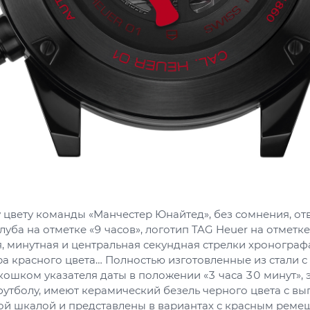
 цвету команды «Манчестер Юнайтед», без сомнения, от
клуба на отметке «9 часов», логотип TAG Heuer на отметке
я, минутная и центральная секундная стрелки хронограф
а красного цвета… Полностью изготовленные из стали 
ошком указателя даты в положении «3 часа 30 минут», э
утболу, имеют керамический безель черного цвета с в
ой шкалой и представлены в вариантах с красным реме