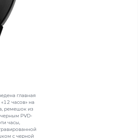
ведена главная
 «12 часов» на
а, ремешок из
с черным PVD-
ти часы,
ыгравированной
шком с черной