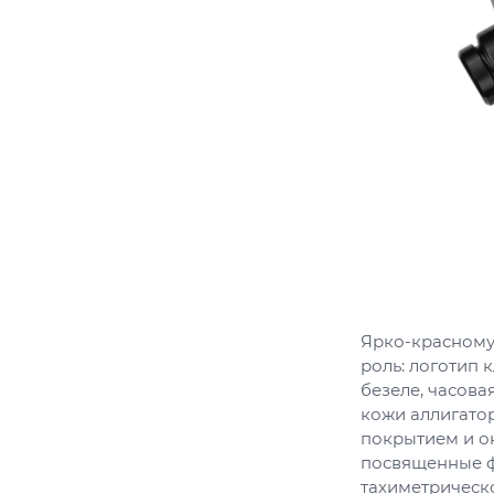
Ярко-красному
роль: логотип 
безеле, часова
кожи аллигатор
покрытием и ок
посвященные ф
тахиметрическ