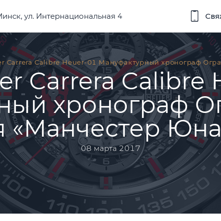
 Минск, ул. Интернациональная 4
Свя
r Carrera Calibre Heuer-01 Мануфактурный хронограф Ог
r Carrera Calibre
ный хронограф О
я «Манчестер Юна
08 марта 2017