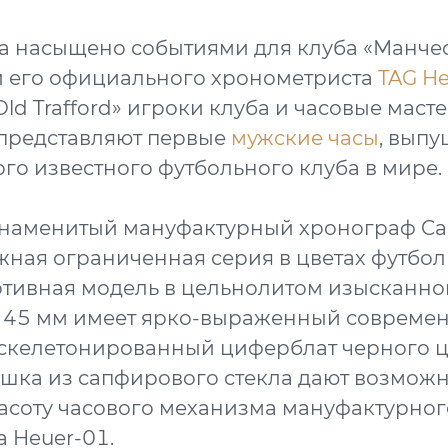
а насыщено событиями для клуба «Манче
и его официального хронометриста
TAG He
ld Trafford» игроки клуба и часовые масте
 представляют первые
мужские часы
, вып
ого известного футбольного клуба в мире.
 знаменитый мануфактурный хронограф Car
жная ограниченная серия в цветах футбо
ртивная модель в цельнолитом изысканно
 45 мм имеет ярко-выраженный совреме
 скелетонированный циферблат черного ц
шка из сапфирового стекла дают возможн
асоту часового механизма мануфактурног
 Heuer-01.