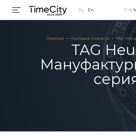
Ру
En
г.
Главная
Часовые новости
TAG Heue
TAG Heue
Мануфактур
сери