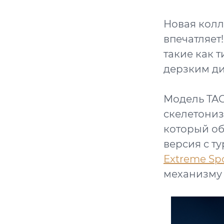
Новая колл
впечатляет
такие как т
дерзким д
Модель TAG
скелетони
который об
версия с т
Extreme Sp
механизму