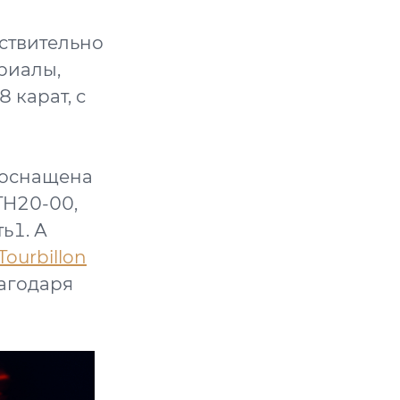
йствительно
ериалы,
 карат, с
t оснащена
TH20-00,
ь1. А
Tourbillon
лагодаря