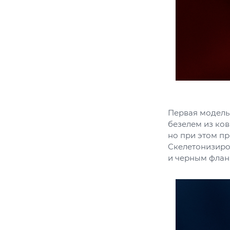
Первая модель 
безелем из ков
но при этом пр
Скелетонизиро
и черным флан