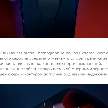
TAG Heuer Carrera Chronograph Tourbillon Extreme Sport
аного карбона с серыми отметками, который ценится за 
очность, идеально подходит для спортивных занятий.
ванный циферблат с покрытием NAC с черными зернис
цем с серым контуром дополнен родиевыми индексами 