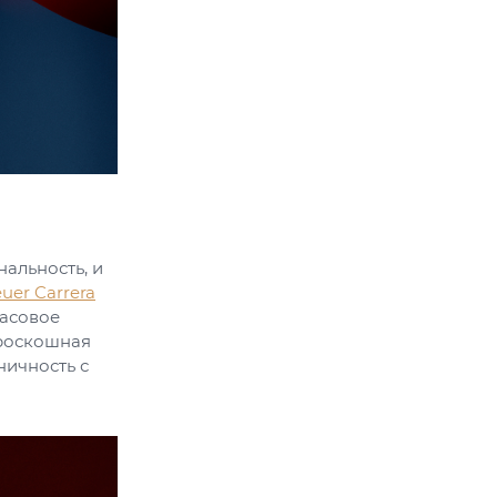
нальность, и
uer Carrera
часовое
 роскошная
ничность с