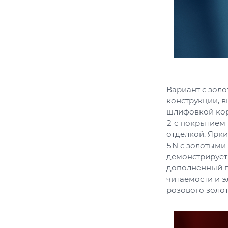
Вариант с зол
конструкции, в
шлифовкой кор
2 с покрытием
отделкой. Ярки
5N с золотыми
демонстрирует
дополненный п
читаемости и э
розового золот