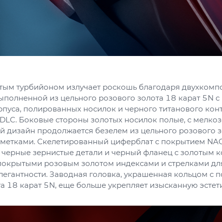
отым турбийоном излучает роскошь благодаря двухкомп
ыполненной из цельного розового золота 18 карат 5N с
пуса, полированных носилок и черного титанового кон
 DLC. Боковые стороны золотых носилок полые, с мелко
й дизайн продолжается безелем из цельного розового з
 метками. Скелетированный циферблат с покрытием NA
 черные зернистые детали и черный фланец с золотым к
окрытыми розовым золотом индексами и стрелками дл
легантности. Заводная головка, украшенная кольцом с 
а 18 карат 5N, еще больше укрепляет изысканную эстети