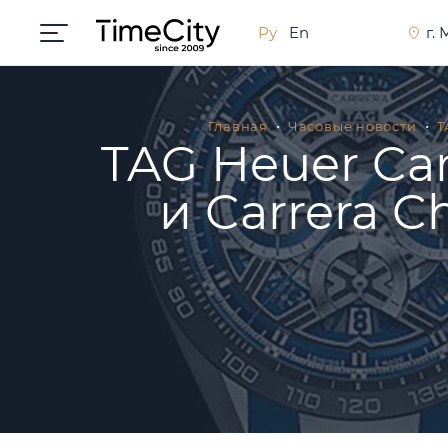
Ру
En
г.
Главная
Часовые новости
T
TAG Heuer Car
и Carrera C