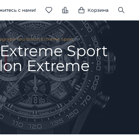
житесь с нами!
Корзина
ograph Tourbillon Extreme Sport,
 Extreme Sport
llon Extreme