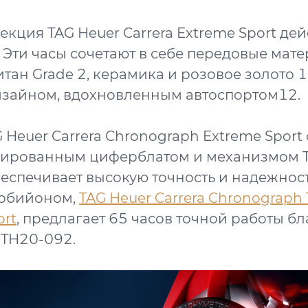
екция TAG Heuer Carrera Extreme Sport де
! Эти часы сочетают в себе передовые мат
итан Grade 2, керамика и розовое золото 18
изайном, вдохновленным автоспортом12.
 Heuer Carrera Chronograph Extreme Spor
зированным циферблатом и механизмом 
еспечивает высокую точность и надежност
урбийоном,
TAG Heuer Carrera Chronograph 
ort
, предлагает 65 часов точной работы б
 TH20-092.