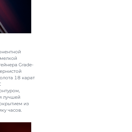
онентной
 мелкой
тейнера Grade-
зернистой
олота 18 карат
C
онтуром,
я лучшей
покрытием из
ку часов.