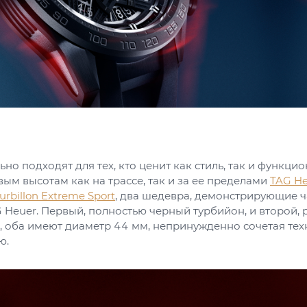
ьно подходят для тех, кто ценит как стиль, так и функцио
вым высотам как на трассе, так и за ее пределами
TAG He
rbillon Extreme Sport
, два шедевра, демонстрирующие 
 Heuer. Первый, полностью черный турбийон, и второй,
, оба имеют диаметр 44 мм, непринужденно сочетая тех
ю.